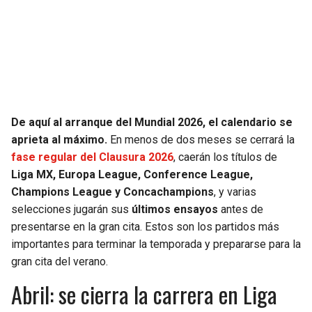
SEAHAWKS
PELICANS
BEARS
SPURS
LIONS
NUGGETS
De aquí al arranque del Mundial 2026, el calendario se
PACKERS
TIMBERWOLVES
aprieta al máximo.
En menos de dos meses se cerrará la
fase regular del Clausura 2026
, caerán los títulos de
VIKINGS
THUNDER
Liga MX, Europa League, Conference League,
Champions League y Concachampions
, y varias
FALCONS
TRAIL BLAZERS
selecciones jugarán sus
últimos ensayos
antes de
presentarse en la gran cita. Estos son los partidos más
importantes para terminar la temporada y prepararse para la
PANTHERS
JAZZ
gran cita del verano.
SAINTS
Abril: se cierra la carrera en Liga