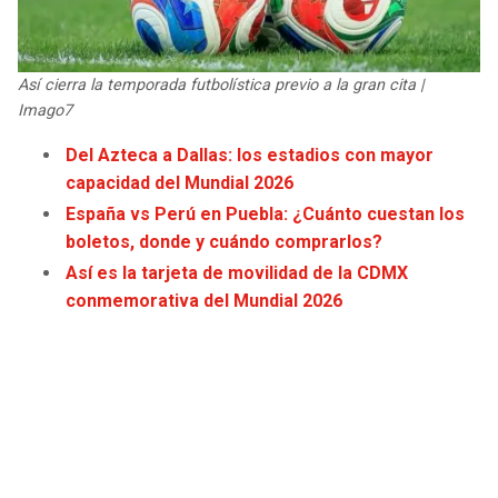
JAGUARS
WIZARDS
TITANS
WARRIORS
Así cierra la temporada futbolística previo a la gran cita |
Imago7
COWBOYS
CLIPPERS
Del Azteca a Dallas: los estadios con mayor
capacidad del Mundial 2026
GIANTS
LAKERS
España vs Perú en Puebla: ¿Cuánto cuestan los
boletos, donde y cuándo comprarlos?
EAGLES
SUNS
Así es la tarjeta de movilidad de la CDMX
conmemorativa del Mundial 2026
COMMANDERS
KINGS
CARDINALS
MAVERICKS
RAMS
ROCKETS
49ERS
GRIZZLIES