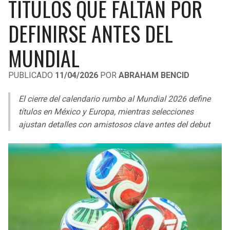
TÍTULOS QUE FALTAN POR
LIGA DE EXPANSIÓN MX
UEFA EUROPA LEAGUE
DEFINIRSE ANTES DEL
RAIDERS
CAVALIERS
LEAGUES CUP
UEFA CONFERENCE LEAGUE
MUNDIAL
MLS
CHARGERS
PISTONS
PUBLICADO
11/04/2026
POR
ABRAHAM BENCID
COPA LIBERTADORES
RAVENS
PACERS
El cierre del calendario rumbo al Mundial 2026 define
COPA SUDAMERICANA
BENGALS
BUCKS
títulos en México y Europa, mientras selecciones
LIGA BETPLAY
ajustan detalles con amistosos clave antes del debut
BROWNS
HAWKS
OTRAS LIGAS
STEELERS
HORNETS
TEXANS
HEAT
COLTS
MAGIC