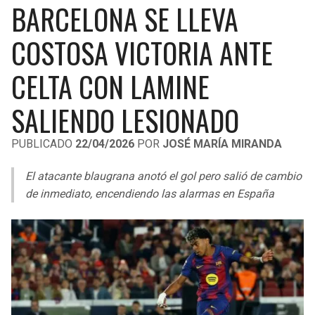
BARCELONA SE LLEVA
LIGA DE EXPANSIÓN MX
UEFA EUROPA LEAGUE
RAIDERS
CAVALIERS
COSTOSA VICTORIA ANTE
LEAGUES CUP
UEFA CONFERENCE LEAGUE
MLS
CELTA CON LAMINE
CHARGERS
PISTONS
COPA LIBERTADORES
SALIENDO LESIONADO
RAVENS
PACERS
COPA SUDAMERICANA
PUBLICADO
22/04/2026
POR
JOSÉ MARÍA MIRANDA
BENGALS
BUCKS
LIGA BETPLAY
El atacante blaugrana anotó el gol pero salió de cambio
BROWNS
HAWKS
de inmediato, encendiendo las alarmas en España
OTRAS LIGAS
STEELERS
HORNETS
TEXANS
HEAT
COLTS
MAGIC