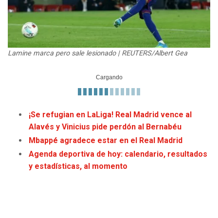
JAGUARS
WIZARDS
TITANS
WARRIORS
Lamine marca pero sale lesionado | REUTERS/Albert Gea
COWBOYS
CLIPPERS
GIANTS
LAKERS
EAGLES
SUNS
¡Se refugian en LaLiga! Real Madrid vence al
Alavés y Vinicius pide perdón al Bernabéu
COMMANDERS
KINGS
Mbappé agradece estar en el Real Madrid
Agenda deportiva de hoy: calendario, resultados
CARDINALS
MAVERICKS
y estadísticas, al momento
RAMS
ROCKETS
49ERS
GRIZZLIES