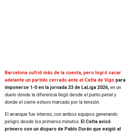
SEAHAWKS
PELICANS
BEARS
SPURS
LIONS
NUGGETS
PACKERS
TIMBERWOLVES
Barcelona sufrió más de la cuenta, pero logró sacar
VIKINGS
THUNDER
adelante un partido cerrado ante el Celta de Vigo
para
imponerse 1-0 en la jornada 33 de LaLiga 2026,
en un
FALCONS
TRAIL BLAZERS
duelo donde la diferencia llegó desde el punto penal y
donde el cierre estuvo marcado por la tensión.
PANTHERS
JAZZ
El arranque fue intenso, con ambos equipos generando
SAINTS
peligro desde los primeros minutos.
El Celta avisó
primero con un disparo de Pablo Durán que exigió al