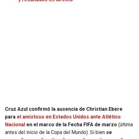
JAGUARS
WIZARDS
TITANS
WARRIORS
COWBOYS
CLIPPERS
GIANTS
LAKERS
EAGLES
SUNS
COMMANDERS
KINGS
CARDINALS
MAVERICKS
Cruz Azul confirmó la ausencia de Christian Ebere
para
el amistoso en Estados Unidos ante Atlético
RAMS
ROCKETS
Nacional
en el marco de la Fecha FIFA de marzo
(última
antes del inicio de la Copa del Mundo). Si bien
se
49ERS
GRIZZLIES