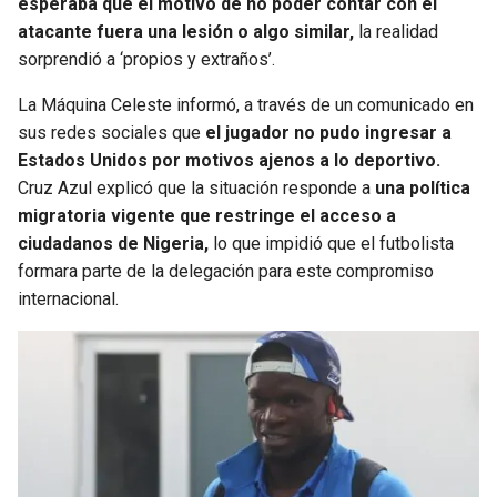
esperaba que el motivo de no poder contar con el
atacante fuera una lesión o algo similar,
la realidad
SEAHAWKS
PELICANS
sorprendió a ‘propios y extraños’.
BEARS
SPURS
La Máquina Celeste informó, a través de un comunicado en
sus redes sociales que
el jugador no pudo ingresar a
LIONS
NUGGETS
Estados Unidos por motivos ajenos a lo deportivo.
Cruz Azul explicó que la situación responde a
una política
migratoria vigente que restringe el acceso a
PACKERS
TIMBERWOLVES
ciudadanos de Nigeria,
lo que impidió que el futbolista
formara parte de la delegación para este compromiso
VIKINGS
THUNDER
internacional.
FALCONS
TRAIL BLAZERS
PANTHERS
JAZZ
SAINTS