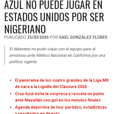
AZUL NO PUEDE JUGAR EN
LIGA DE EXPANSIÓN MX
UEFA EUROPA LEAGUE
ESTADOS UNIDOS POR SER
RAIDERS
CAVALIERS
LEAGUES CUP
UEFA CONFERENCE LEAGUE
NIGERIANO
MLS
CHARGERS
PISTONS
PUBLICADO
25/03/2026
POR
GAEL GONZALEZ FLORES
COPA LIBERTADORES
RAVENS
PACERS
El delantero no pudo viajar con el equipo para el
COPA SUDAMERICANA
BENGALS
BUCKS
amistoso ante Atlético Nacional en California por una
LIGA BETPLAY
política vigente
BROWNS
HAWKS
OTRAS LIGAS
STEELERS
HORNETS
El panorama de los cuatro grandes de la Liga MX
de cara a la Liguilla del Clausura 2026
TEXANS
HEAT
Cruz Azul evita la sorpresa y rescata un punto
ante Mazatlán con gol en los minutos finales
COLTS
MAGIC
Agenda deportiva de hoy: partidos, estadísticas
y resultados en directo