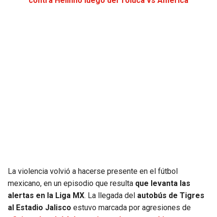
contra Helinho luego del Toluca vs América
JAGUARS
WIZARDS
TITANS
WARRIORS
COWBOYS
CLIPPERS
GIANTS
LAKERS
EAGLES
SUNS
COMMANDERS
KINGS
CARDINALS
MAVERICKS
La violencia volvió a hacerse presente en el fútbol
mexicano, en un episodio que resulta
que levanta las
RAMS
ROCKETS
alertas en la Liga MX
. La llegada del
autobús de Tigres
al Estadio Jalisco
estuvo marcada por agresiones de
49ERS
GRIZZLIES