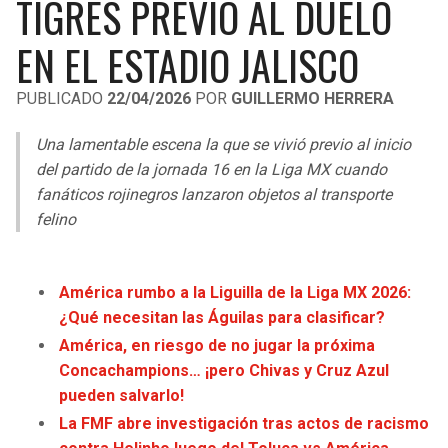
TIGRES PREVIO AL DUELO
LIGA DE EXPANSIÓN MX
UEFA EUROPA LEAGUE
EN EL ESTADIO JALISCO
RAIDERS
CAVALIERS
LEAGUES CUP
UEFA CONFERENCE LEAGUE
PUBLICADO
22/04/2026
POR
GUILLERMO HERRERA
MLS
CHARGERS
PISTONS
Una lamentable escena la que se vivió previo al inicio
COPA LIBERTADORES
RAVENS
PACERS
del partido de la jornada 16 en la Liga MX cuando
COPA SUDAMERICANA
fanáticos rojinegros lanzaron objetos al transporte
BENGALS
BUCKS
felino
LIGA BETPLAY
BROWNS
HAWKS
OTRAS LIGAS
América rumbo a la Liguilla de la Liga MX 2026:
STEELERS
HORNETS
¿Qué necesitan las Águilas para clasificar?
América, en riesgo de no jugar la próxima
TEXANS
HEAT
Concachampions… ¡pero Chivas y Cruz Azul
pueden salvarlo!
COLTS
MAGIC
La FMF abre investigación tras actos de racismo