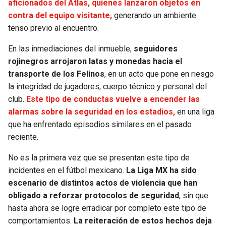
aficionados del Atlas, quienes lanzaron objetos en
contra del equipo visitante,
generando un ambiente
SEAHAWKS
PELICANS
tenso previo al encuentro.
BEARS
SPURS
En las inmediaciones del inmueble,
seguidores
rojinegros arrojaron latas y monedas hacia el
LIONS
NUGGETS
transporte de los Felinos
, en un acto que pone en riesgo
la integridad de jugadores, cuerpo técnico y personal del
PACKERS
TIMBERWOLVES
club.
Este tipo de conductas vuelve a encender las
alarmas sobre la seguridad en los estadios,
en una liga
que ha enfrentado episodios similares en el pasado
VIKINGS
THUNDER
reciente.
FALCONS
TRAIL BLAZERS
No es la primera vez que se presentan este tipo de
incidentes en el fútbol mexicano.
La Liga MX ha sido
PANTHERS
JAZZ
escenario de distintos actos de violencia que han
obligado a reforzar protocolos de seguridad
, sin que
SAINTS
hasta ahora se logre erradicar por completo este tipo de
comportamientos.
La reiteración de estos hechos deja