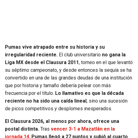
SEAHAWKS
PELICANS
BEARS
SPURS
LIONS
NUGGETS
Pumas vive atrapado entre su historia y su
irregularidad reciente.
El club universitario
no gana la
PACKERS
TIMBERWOLVES
Liga MX desde el Clausura 2011
, torneo en el que levantó
su séptimo campeonato, y desde entonces la sequía se ha
VIKINGS
THUNDER
convertido en una de las grandes deudas de una institución
que por historia y tamaño debería pelear con más
FALCONS
TRAIL BLAZERS
frecuencia por el título.
Lo llamativo es que la década
reciente no ha sido una caída lineal
, sino una sucesión
PANTHERS
JAZZ
de picos competitivos y desplomes inesperados.
El Clausura 2026, al menos por ahora, ofrece una
SAINTS
postal distinta.
Tras
vencer 3-1 a Mazatlán en la
jornada 14
,
Pumas llegó a 27 puntos y subió al cuarto