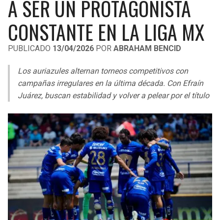
A SER UN PROTAGONISTA
LIGA DE EXPANSIÓN MX
UEFA EUROPA LEAGUE
CONSTANTE EN LA LIGA MX
RAIDERS
CAVALIERS
LEAGUES CUP
UEFA CONFERENCE LEAGUE
PUBLICADO
13/04/2026
POR
ABRAHAM BENCID
MLS
CHARGERS
PISTONS
Los auriazules alternan torneos competitivos con
COPA LIBERTADORES
RAVENS
PACERS
campañas irregulares en la última década. Con Efraín
COPA SUDAMERICANA
Juárez, buscan estabilidad y volver a pelear por el título
BENGALS
BUCKS
LIGA BETPLAY
BROWNS
HAWKS
OTRAS LIGAS
STEELERS
HORNETS
TEXANS
HEAT
COLTS
MAGIC