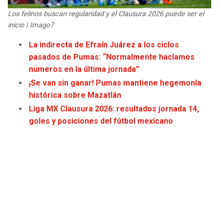
JAGUARS
WIZARDS
Los felinos buscan regularidad y el Clausura 2026 puede ser el
inicio | Imago7
TITANS
WARRIORS
La indirecta de Efraín Juárez a los ciclos
pasados de Pumas: “Normalmente hacíamos
COWBOYS
CLIPPERS
numeros en la última jornada”
¡Se van sin ganar! Pumas mantiene hegemonía
GIANTS
LAKERS
histórica sobre Mazatlán
Liga MX Clausura 2026: resultados jornada 14,
EAGLES
SUNS
goles y posiciones del fútbol mexicano
COMMANDERS
KINGS
CARDINALS
MAVERICKS
RAMS
ROCKETS
49ERS
GRIZZLIES