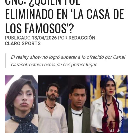
LIGA DE EXPANSIÓN MX
UEFA EUROPA LEAGUE
ELIMINADO EN ‘LA CASA DE
RAIDERS
CAVALIERS
LEAGUES CUP
UEFA CONFERENCE LEAGUE
LOS FAMOSOS’?
MLS
CHARGERS
PISTONS
PUBLICADO
13/04/2026
POR
REDACCIÓN
CLARO SPORTS
COPA LIBERTADORES
RAVENS
PACERS
El reality show no logró superar a lo ofrecido por Canal
COPA SUDAMERICANA
BENGALS
BUCKS
Caracol, estuvo cerca de ese primer lugar.
LIGA BETPLAY
BROWNS
HAWKS
OTRAS LIGAS
STEELERS
HORNETS
TEXANS
HEAT
COLTS
MAGIC