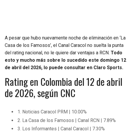
SEAHAWKS
PELICANS
BEARS
SPURS
A pesar que hubo nuevamente noche de eliminación en ‘La
LIONS
NUGGETS
Casa de los Famosos’, el Canal Caracol no suelta la punta
del rating nacional, no le quiere dar ventajas a RCN.
Todo
PACKERS
TIMBERWOLVES
esto y mucho más sobre lo sucedido este domingo 12
de abril del 2026, lo puede consultar en Claro Sports.
VIKINGS
THUNDER
Rating en Colombia del 12 de abril
de 2026, según CNC
FALCONS
TRAIL BLAZERS
PANTHERS
JAZZ
1. Noticias Caracol PRM | 10.00%
SAINTS
2. La Casa de los Famosos | Canal RCN | 7.89%
3. Los Informantes | Canal Caracol | 7.30%