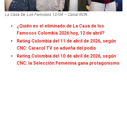
JAGUARS
WIZARDS
La Casa De Los Famosos 12/04 – Canal RCN.
TITANS
WARRIORS
¿Quién es el eliminado de La Casa de los
Famosos Colombia 2026 hoy, 12 de abril?
COWBOYS
CLIPPERS
Rating Colombia del 11 de abril de 2026, según
CNC: Caracol TV se adueña del podio
GIANTS
LAKERS
Rating Colombia del 10 de abril de 2026, según
CNC: la Selección Femenina gana protagonismo
EAGLES
SUNS
COMMANDERS
KINGS
CARDINALS
MAVERICKS
RAMS
ROCKETS
49ERS
GRIZZLIES