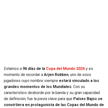
JAGUARS
WIZARDS
TITANS
WARRIORS
COWBOYS
CLIPPERS
GIANTS
LAKERS
EAGLES
SUNS
COMMANDERS
KINGS
Estamos a
96 días de la
Copa del Mundo 2026
y es
momento de recordar a
Arjen Robben
, uno de esos
CARDINALS
MAVERICKS
jugadores cuyo nombre siempre
estará vinculado a los
grandes momentos de los Mundiales.
Con su
RAMS
ROCKETS
característico desborde por la banda y su gran capacidad
de definición, fue la pieza clave para que
Países Bajos se
convirtiera en protagonista de las Copas del Mundo de
49ERS
GRIZZLIES