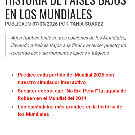
LIGA DE EXPANSIÓN MX
UEFA EUROPA LEAGUE
EN LOS MUNDIALES
RAIDERS
CAVALIERS
LEAGUES CUP
UEFA CONFERENCE LEAGUE
PUBLICADO
07/03/2026
POR
TANIA SUÁREZ
MLS
CHARGERS
PISTONS
Arjen Robben brilló en tres ediciones de los Mundiales,
COPA LIBERTADORES
llevando a Países Bajos a la final y al tercer puesto; un
RAVENS
PACERS
recorrido lleno de momentos épicos y trágicos
COPA SUDAMERICANA
BENGALS
BUCKS
LIGA BETPLAY
Predice cada partido del Mundial 2026 con
BROWNS
HAWKS
nuestro simulador interactivo
OTRAS LIGAS
Sneijder acepta que “No Era Penal” la jugada de
STEELERS
HORNETS
Robben en el Mundial del 2014
Los escándalos más grandes en la historia de
TEXANS
HEAT
los Mundiales
COLTS
MAGIC