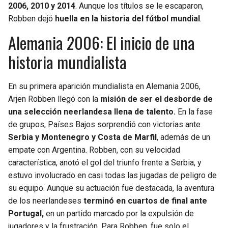
2006, 2010 y 2014
. Aunque los títulos se le escaparon,
Robben dejó
huella en la historia del fútbol mundial
.
SEAHAWKS
PELICANS
Alemania 2006: El inicio de una
BEARS
SPURS
historia mundialista
LIONS
NUGGETS
En su primera aparición mundialista en Alemania 2006,
Arjen Robben llegó con la
misión de ser el desborde de
PACKERS
TIMBERWOLVES
una selección neerlandesa llena de talento.
En la fase
de grupos, Países Bajos sorprendió con victorias ante
VIKINGS
THUNDER
Serbia y Montenegro y Costa de Marfil
, además de un
empate con Argentina. Robben, con su velocidad
FALCONS
TRAIL BLAZERS
característica, anotó el gol del triunfo frente a Serbia, y
estuvo involucrado en casi todas las jugadas de peligro de
PANTHERS
JAZZ
su equipo. Aunque su actuación fue destacada, la aventura
de los neerlandeses
terminó en cuartos de final ante
SAINTS
Portugal,
en un partido marcado por la expulsión de
jugadores y la frustración. Para Robben, fue solo el