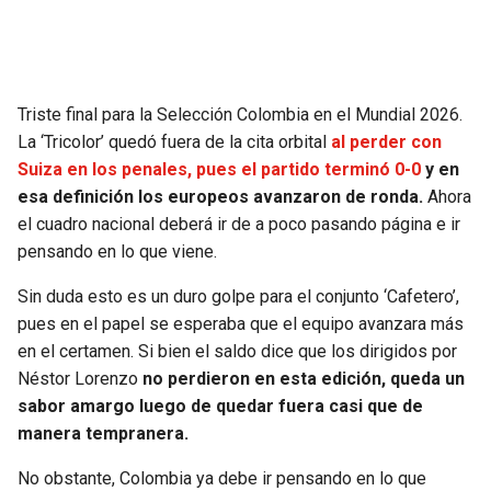
SEAHAWKS
PELICANS
BEARS
SPURS
Triste final para la Selección Colombia en el Mundial 2026.
La ‘Tricolor’ quedó fuera de la cita orbital
al perder con
LIONS
NUGGETS
Suiza en los penales, pues el partido terminó 0-0
y en
esa definición los europeos avanzaron de ronda.
Ahora
PACKERS
TIMBERWOLVES
el cuadro nacional deberá ir de a poco pasando página e ir
pensando en lo que viene.
VIKINGS
THUNDER
Sin duda esto es un duro golpe para el conjunto ‘Cafetero’,
pues en el papel se esperaba que el equipo avanzara más
FALCONS
TRAIL BLAZERS
en el certamen. Si bien el saldo dice que los dirigidos por
Néstor Lorenzo
no perdieron en esta edición, queda un
PANTHERS
JAZZ
sabor amargo luego de quedar fuera casi que de
manera tempranera.
SAINTS
No obstante, Colombia ya debe ir pensando en lo que