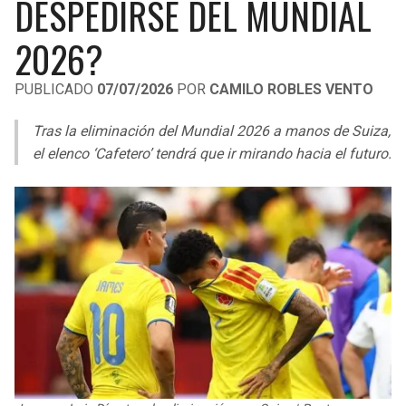
DESPEDIRSE DEL MUNDIAL
LIGA DE EXPANSIÓN MX
UEFA EUROPA LEAGUE
2026?
RAIDERS
CAVALIERS
LEAGUES CUP
UEFA CONFERENCE LEAGUE
PUBLICADO
07/07/2026
POR
CAMILO ROBLES VENTO
MLS
CHARGERS
PISTONS
Tras la eliminación del Mundial 2026 a manos de Suiza,
COPA LIBERTADORES
RAVENS
PACERS
el elenco ‘Cafetero’ tendrá que ir mirando hacia el futuro.
COPA SUDAMERICANA
BENGALS
BUCKS
LIGA BETPLAY
BROWNS
HAWKS
OTRAS LIGAS
STEELERS
HORNETS
TEXANS
HEAT
COLTS
MAGIC