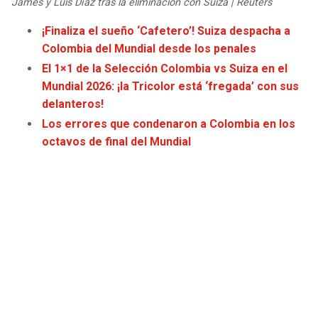
James y Luis Díaz tras la eliminación con Suiza | Reuters
JAGUARS
WIZARDS
¡Finaliza el sueño ‘Cafetero’! Suiza despacha a
Colombia del Mundial desde los penales
TITANS
WARRIORS
El 1×1 de la Selección Colombia vs Suiza en el
Mundial 2026: ¡la Tricolor está ‘fregada’ con sus
COWBOYS
CLIPPERS
delanteros!
Los errores que condenaron a Colombia en los
GIANTS
LAKERS
octavos de final del Mundial
EAGLES
SUNS
COMMANDERS
KINGS
CARDINALS
MAVERICKS
RAMS
ROCKETS
49ERS
GRIZZLIES