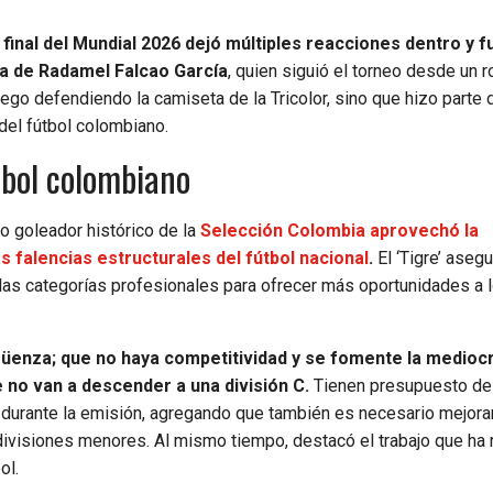
inal del Mundial 2026 dejó múltiples reacciones dentro y f
la de Radamel Falcao García
, quien siguió el torneo desde un r
juego defendiendo la camiseta de la Tricolor, sino que hizo parte 
del fútbol colombiano.
tbol colombiano
mo goleador histórico de la
Selección Colombia aprovechó la
s falencias estructurales del fútbol nacional
.
El ‘Tigre’ asegu
 las categorías profesionales para ofrecer más oportunidades a 
üenza; que no haya competitividad y se fomente la mediocri
 no van a descender a una división C.
Tienen presupuesto de
 durante la emisión, agregando que también es necesario mejorar
 divisiones menores. Al mismo tiempo, destacó el trabajo que ha 
ol.