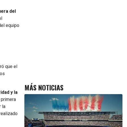
uera del
ol
del equipo
ró que el
los
MÁS NOTICIAS
dad y la
 primera
 la
realizado