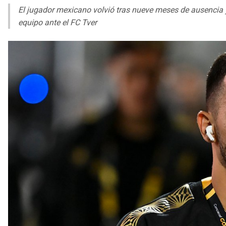
El jugador mexicano volvió tras nueve meses de ausencia 
equipo ante el FC Tver