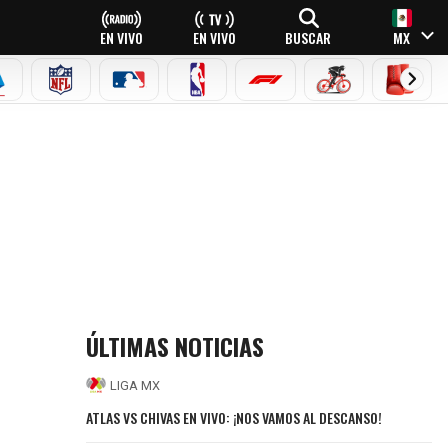
EN VIVO
EN VIVO
BUSCAR
MX
EAGUE
ERIE A
NFL
MLB
NBA
FÓRMULA 1
CICLISMO
BOXEO
ÚLTIMAS NOTICIAS
LIGA MX
ATLAS VS CHIVAS EN VIVO: ¡NOS VAMOS AL DESCANSO!