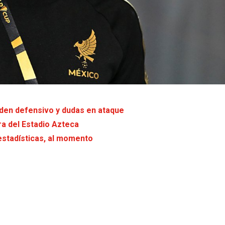
den defensivo y dudas en ataque
ra del Estadio Azteca
estadísticas, al momento