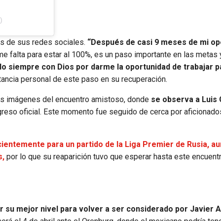
)
s de sus redes sociales.
“Después de casi 9 meses de mi op
e falta para estar al 100%, es un paso importante en las metas 
o siempre con Dios por darme la oportunidad de trabajar p
rtancia personal de este paso en su recuperación.
les imágenes del encuentro amistoso, donde
se observa a Luis
egreso oficial. Este momento fue seguido de cerca por aficionad
ientemente para un partido de la Liga Premier de Rusia, a
s,
por lo que su reaparición tuvo que esperar hasta este encuent
 su mejor nivel para volver a ser considerado por Javier A