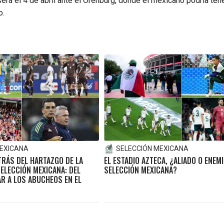
erá el 4 de abril ante el Orenburg, donde el mexicano podría ten
o.
MEXICANA
SELECCIÓN MEXICANA
TRÁS DEL HARTAZGO DE LA
EL ESTADIO AZTECA, ¿ALIADO O ENEMI
SELECCIÓN MEXICANA: DEL
SELECCIÓN MEXICANA?
R A LOS ABUCHEOS EN EL