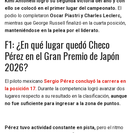
Kimi Antonelli logró su segunda victoria del año y con
ello se colocó en el primer lugar del campeonato.
El
SEAHAWKS
PELICANS
podio lo completaron
Oscar Piastri y Charles Leclerc,
mientras que George Russell finalizó en la cuarta posición,
BEARS
SPURS
manteniéndose en la pelea por el liderato.
F1: ¿En qué lugar quedó Checo
LIONS
NUGGETS
Pérez en el Gran Premio de Japón
PACKERS
TIMBERWOLVES
2026?
VIKINGS
THUNDER
El piloto mexicano
Sergio Pérez concluyó la carrera en
la posición 17.
Durante la competencia logró avanzar dos
FALCONS
TRAIL BLAZERS
lugares respecto a su resultado en la clasificación,
aunque
no fue suficiente para ingresar a la zona de puntos.
PANTHERS
JAZZ
SAINTS
Pérez tuvo actividad constante en pista,
pero el ritmo