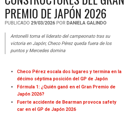
LIGA DE EXPANSIÓN MX
UEFA EUROPA LEAGUE
PREMIO DE JAPÓN 2026
RAIDERS
CAVALIERS
LEAGUES CUP
UEFA CONFERENCE LEAGUE
PUBLICADO
29/03/2026
POR
DANIELA GALINDO
MLS
CHARGERS
PISTONS
Antonelli toma el liderato del campeonato tras su
COPA LIBERTADORES
victoria en Japón; Checo Pérez queda fuera de los
RAVENS
PACERS
puntos y Mercedes domina
COPA SUDAMERICANA
BENGALS
BUCKS
LIGA BETPLAY
Checo Pérez escala dos lugares y termina en la
BROWNS
HAWKS
décimo séptima posición del GP de Japón
OTRAS LIGAS
Fórmula 1: ¿Quién ganó en el Gran Premio de
STEELERS
HORNETS
Japón 2026?
Fuerte accidente de Bearman provoca safety
TEXANS
HEAT
car en el GP de Japón 2026
COLTS
MAGIC