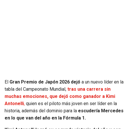
JAGUARS
WIZARDS
TITANS
WARRIORS
COWBOYS
CLIPPERS
GIANTS
LAKERS
EAGLES
SUNS
COMMANDERS
KINGS
El
Gran Premio de Japón 2026 dejó
a un nuevo líder en la
tabla del Campeonato Mundial,
tras una carrera sin
CARDINALS
MAVERICKS
muchas emociones, que dejó como ganador a Kimi
Antonelli
,
quien es el piloto más joven en ser líder en la
RAMS
ROCKETS
historia, además del dominio para la
escudería Mercedes
en lo que van del año en la Fórmula 1.
49ERS
GRIZZLIES