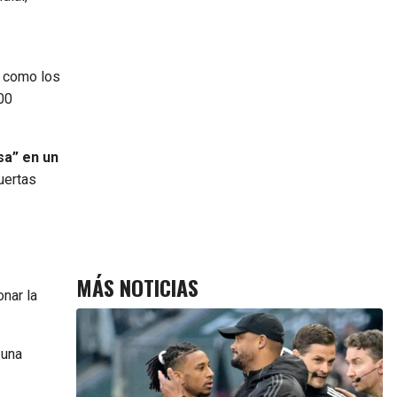
s como los
00
sa” en un
uertas
MÁS NOTICIAS
onar la
 una