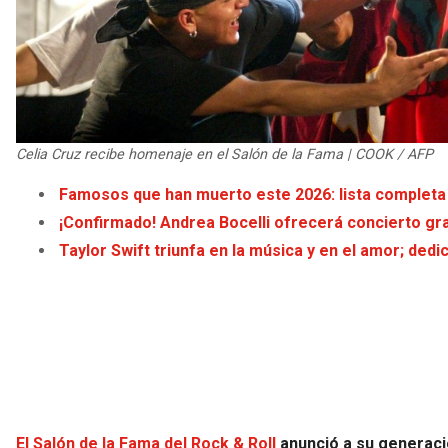
Celia Cruz recibe homenaje en el Salón de la Fama | COOK / AFP
Famosos que han muerto este 2026: lista completa d
¡Confirmado! Andrea Bocelli ofrecerá concierto gra
Taylor Swift triunfa en la música y en el amor; ded
El Salón de la Fama del Rock & Roll
anunció a su generaci