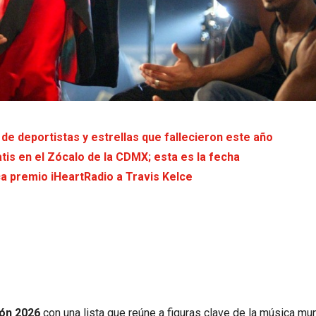
e deportistas y estrellas que fallecieron este año
tis en el Zócalo de la CDMX; esta es la fecha
ica premio iHeartRadio a Travis Kelce
ón 2026
con una lista que reúne a figuras clave de la música mun