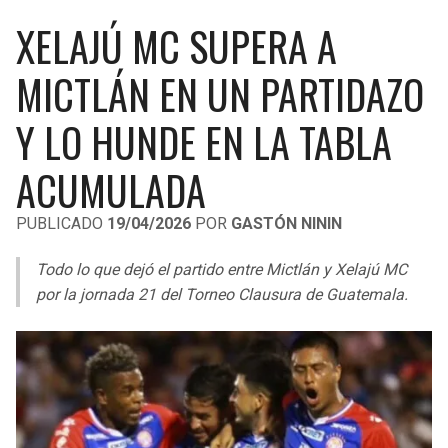
LIGA DE EXPANSIÓN MX
UEFA EUROPA LEAGUE
XELAJÚ MC SUPERA A
RAIDERS
CAVALIERS
LEAGUES CUP
UEFA CONFERENCE LEAGUE
MICTLÁN EN UN PARTIDAZO
MLS
CHARGERS
PISTONS
Y LO HUNDE EN LA TABLA
COPA LIBERTADORES
RAVENS
PACERS
ACUMULADA
COPA SUDAMERICANA
BENGALS
BUCKS
PUBLICADO
19/04/2026
POR
GASTÓN NININ
LIGA BETPLAY
BROWNS
HAWKS
Todo lo que dejó el partido entre Mictlán y Xelajú MC
OTRAS LIGAS
por la jornada 21 del Torneo Clausura de Guatemala.
STEELERS
HORNETS
TEXANS
HEAT
COLTS
MAGIC