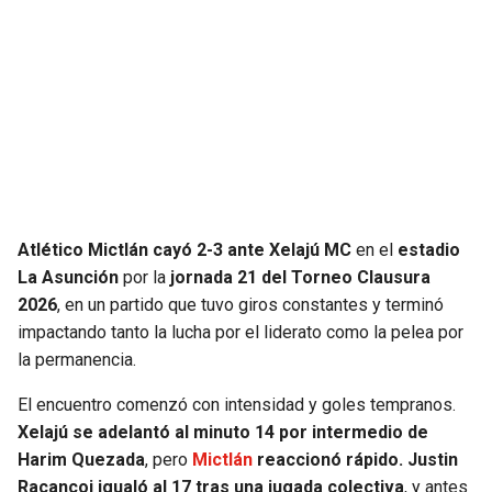
SEAHAWKS
PELICANS
BEARS
SPURS
LIONS
NUGGETS
PACKERS
TIMBERWOLVES
Atlético Mictlán cayó 2-3 ante Xelajú MC
en el
estadio
VIKINGS
THUNDER
La Asunción
por la
jornada 21 del Torneo Clausura
2026
, en un partido que tuvo giros constantes y terminó
FALCONS
TRAIL BLAZERS
impactando tanto la lucha por el liderato como la pelea por
la permanencia.
PANTHERS
JAZZ
El encuentro comenzó con intensidad y goles tempranos.
Xelajú se adelantó al minuto 14 por intermedio de
SAINTS
Harim Quezada
, pero
Mictlán
reaccionó rápido. Justin
Racancoj igualó al 17 tras una jugada colectiva
, y antes