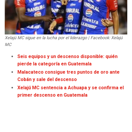
JAGUARS
WIZARDS
TITANS
WARRIORS
COWBOYS
CLIPPERS
Xelajú MC sigue en la lucha por el liderazgo | Facebook: Xelajú
MC
GIANTS
LAKERS
Seis equipos y un descenso disponible: quién
pierde la categoría en Guatemala
EAGLES
SUNS
Malacateco consigue tres puntos de oro ante
Cobán y sale del descenso
COMMANDERS
KINGS
Xelajú MC sentencia a Achuapa y se confirma el
primer descenso en Guatemala
CARDINALS
MAVERICKS
RAMS
ROCKETS
49ERS
GRIZZLIES