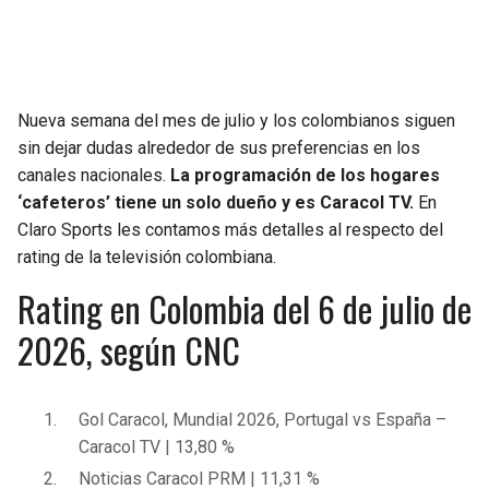
SEAHAWKS
PELICANS
BEARS
SPURS
Nueva semana del mes de julio y los colombianos siguen
sin dejar dudas alrededor de sus preferencias en los
LIONS
NUGGETS
canales nacionales.
La programación de los hogares
‘cafeteros’ tiene un solo dueño y es Caracol TV.
En
PACKERS
TIMBERWOLVES
Claro Sports les contamos más detalles al respecto del
rating de la televisión colombiana.
VIKINGS
THUNDER
Rating en Colombia del 6 de julio de
FALCONS
TRAIL BLAZERS
2026, según CNC
PANTHERS
JAZZ
Gol Caracol, Mundial 2026, Portugal vs España –
SAINTS
Caracol TV | 13,80 %
Noticias Caracol PRM | 11,31 %