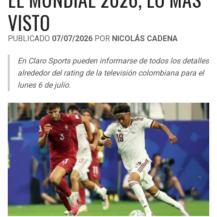
LIGA DE EXPANSIÓN MX
UEFA EUROPA LEAGUE
VISTO
RAIDERS
CAVALIERS
LEAGUES CUP
UEFA CONFERENCE LEAGUE
PUBLICADO
07/07/2026
POR
NICOLÁS CADENA
MLS
CHARGERS
PISTONS
En Claro Sports pueden informarse de todos los detalles
COPA LIBERTADORES
alrededor del rating de la televisión colombiana para el
RAVENS
PACERS
lunes 6 de julio.
COPA SUDAMERICANA
BENGALS
BUCKS
LIGA BETPLAY
BROWNS
HAWKS
OTRAS LIGAS
STEELERS
HORNETS
TEXANS
HEAT
COLTS
MAGIC