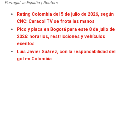
Portugal vs España | Reuters.
JAGUARS
WIZARDS
Rating Colombia del 5 de julio de 2026, según
TITANS
WARRIORS
CNC: Caracol TV se frota las manos
Pico y placa en Bogotá para este 8 de julio de
COWBOYS
CLIPPERS
2026: horarios, restricciones y vehículos
exentos
GIANTS
LAKERS
Luis Javier Suárez, con la responsabilidad del
gol en Colombia
EAGLES
SUNS
COMMANDERS
KINGS
CARDINALS
MAVERICKS
RAMS
ROCKETS
49ERS
GRIZZLIES