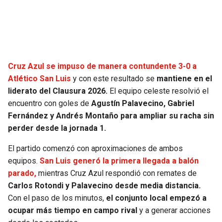
SEAHAWKS
PELICANS
BEARS
SPURS
Cruz Azul se impuso de manera contundente 3-0 a
LIONS
NUGGETS
Atlé
t
ico San Luis
y con este resultado se
mantiene en el
liderato del Clausura 2026.
El equipo celeste resolvió el
PACKERS
TIMBERWOLVES
encuentro con goles de
Agustín Palavecino, Gabriel
Fernández y Andrés Montaño para ampliar su racha sin
VIKINGS
THUNDER
perder desde la jornada 1.
FALCONS
TRAIL BLAZERS
El partido comenzó con aproximaciones de ambos
equipos.
San Luis generó la primera llegada a balón
parado,
mientras Cruz Azul respondió con remates de
PANTHERS
JAZZ
Carlos Rotondi y Palavecino desde media distancia.
Con el paso de los minutos,
el conjunto local empezó a
SAINTS
ocupar más tiempo en campo rival
y a generar acciones