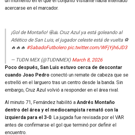
un momento en el que el conjunto visitante había intentado
acercarse en el marcador.
¡Gol de Montaño! 🤩🙏 Cruz Azul ya está goleando al
Atlético de San Luis, el jugador celeste está de vuelta ⚽
🔥🔥🔥
#SabadoFutbolero
pic.twitter.com/WFjYjh6JD3
— TUDN MEX (@TUDNMEX)
March 8, 2026
Poco después, San Luis estuvo cerca de descontar
cuando Joao Pedro
conectó un remate de cabeza que se
estrelló en el larguero tras un centro desde la banda. Sin
embargo, Cruz Azul volvió a responder en el área rival.
Al minuto 71, Fernández habilitó a
Andrés Montaño
dentro del área y el mediocampista remató con la
izquierda para el 3-0
. La jugada fue revisada por el VAR
antes de confirmarse el gol que terminó por definir el
encuentro.