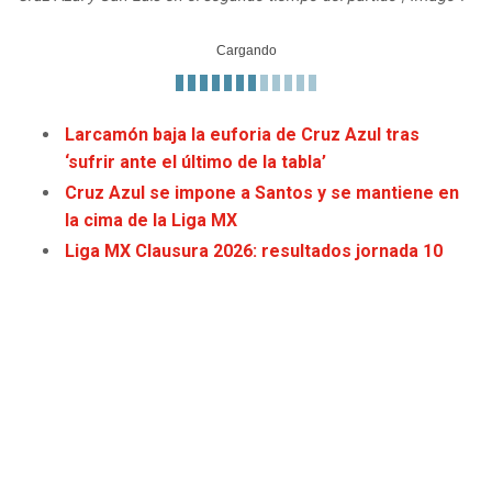
JAGUARS
WIZARDS
TITANS
WARRIORS
Larcamón baja la euforia de Cruz Azul tras
COWBOYS
CLIPPERS
‘sufrir ante el último de la tabla’
GIANTS
LAKERS
Cruz Azul se impone a Santos y se mantiene en
la cima de la Liga MX
EAGLES
SUNS
Liga MX Clausura 2026: resultados jornada 10
COMMANDERS
KINGS
CARDINALS
MAVERICKS
RAMS
ROCKETS
49ERS
GRIZZLIES