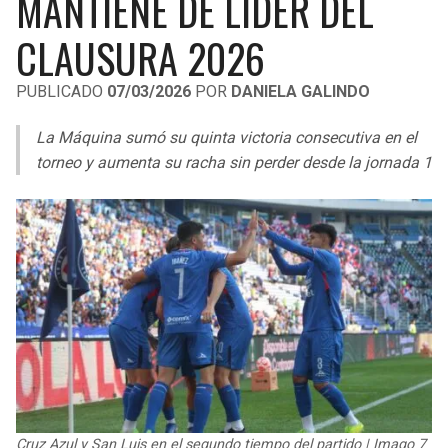
MANTIENE DE LÍDER DEL
LIGA DE EXPANSIÓN MX
UEFA EUROPA LEAGUE
CLAUSURA 2026
RAIDERS
CAVALIERS
LEAGUES CUP
UEFA CONFERENCE LEAGUE
PUBLICADO
07/03/2026
POR
DANIELA GALINDO
MLS
CHARGERS
PISTONS
La Máquina sumó su quinta victoria consecutiva en el
COPA LIBERTADORES
RAVENS
PACERS
torneo y aumenta su racha sin perder desde la jornada 1
COPA SUDAMERICANA
BENGALS
BUCKS
LIGA BETPLAY
BROWNS
HAWKS
OTRAS LIGAS
STEELERS
HORNETS
TEXANS
HEAT
COLTS
MAGIC
Cruz Azul y San Luis en el segundo tiempo del partido | Imago 7