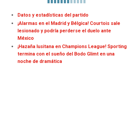
JAGUARS
WIZARDS
Datos y estadísticas del partido
TITANS
WARRIORS
¡Alarmas en el Madrid y Bélgica! Courtois sale
lesionado y podría perderse el duelo ante
COWBOYS
CLIPPERS
México
¡Hazaña lusitana en Champions League! Sporting
GIANTS
LAKERS
termina con el sueño del Bodo Glimt en una
noche de dramática
EAGLES
SUNS
COMMANDERS
KINGS
CARDINALS
MAVERICKS
RAMS
ROCKETS
49ERS
GRIZZLIES