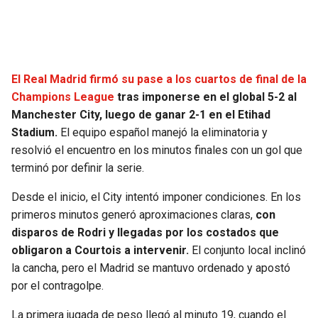
SEAHAWKS
PELICANS
BEARS
SPURS
El Real Madrid firmó su pase a los cuartos de final de la
Champions League
tras imponerse en el global 5-2 al
LIONS
NUGGETS
Manchester City, luego de ganar 2-1 en el Etihad
Stadium.
El equipo español manejó la eliminatoria y
PACKERS
TIMBERWOLVES
resolvió el encuentro en los minutos finales con un gol que
terminó por definir la serie.
VIKINGS
THUNDER
Desde el inicio, el City intentó imponer condiciones. En los
FALCONS
TRAIL BLAZERS
primeros minutos generó aproximaciones claras,
con
disparos de Rodri y llegadas por los costados que
PANTHERS
JAZZ
obligaron a Courtois a intervenir.
El conjunto local inclinó
la cancha, pero el Madrid se mantuvo ordenado y apostó
por el contragolpe.
SAINTS
La primera jugada de peso llegó al minuto 19, cuando el