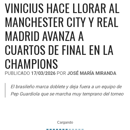
VINICIUS HACE LLORAR AL
LIGA DE EXPANSIÓN MX
UEFA EUROPA LEAGUE
RAIDERS
CAVALIERS
MANCHESTER CITY Y REAL
LEAGUES CUP
UEFA CONFERENCE LEAGUE
MLS
MADRID AVANZA A
CHARGERS
PISTONS
COPA LIBERTADORES
CUARTOS DE FINAL EN LA
RAVENS
PACERS
COPA SUDAMERICANA
CHAMPIONS
BENGALS
BUCKS
LIGA BETPLAY
PUBLICADO
17/03/2026
POR
JOSÉ MARÍA MIRANDA
BROWNS
HAWKS
OTRAS LIGAS
El brasileño marca doblete y deja fuera a un equipo de
STEELERS
HORNETS
Pep Guardiola que se marcha muy temprano del torneo
TEXANS
HEAT
COLTS
MAGIC