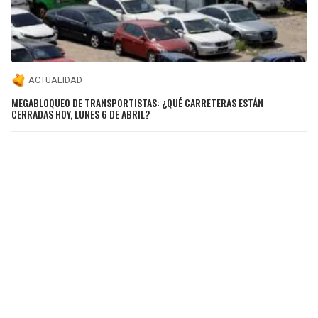
ACTUALIDAD
MEGABLOQUEO DE TRANSPORTISTAS: ¿QUÉ CARRETERAS ESTÁN
CERRADAS HOY, LUNES 6 DE ABRIL?