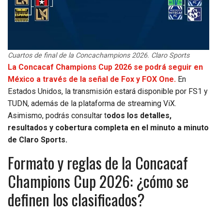
Cuartos de final de la Concachampions 2026. Claro Sports
La Concacaf Champions Cup 2026 se podrá seguir en
México a través de la señal de Fox y FOX One.
En
Estados Unidos, la transmisión estará disponible por FS1 y
TUDN, además de la plataforma de streaming ViX.
Asimismo, podrás consultar t
odos los detalles,
resultados y cobertura completa en el minuto a minuto
de Claro Sports.
Formato y reglas de la Concacaf
Champions Cup 2026: ¿cómo se
definen los clasificados?