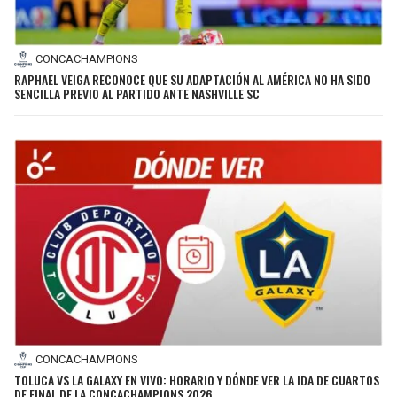
CONCACHAMPIONS
RAPHAEL VEIGA RECONOCE QUE SU ADAPTACIÓN AL AMÉRICA NO HA SIDO
SENCILLA PREVIO AL PARTIDO ANTE NASHVILLE SC
CONCACHAMPIONS
TOLUCA VS LA GALAXY EN VIVO: HORARIO Y DÓNDE VER LA IDA DE CUARTOS
DE FINAL DE LA CONCACHAMPIONS 2026