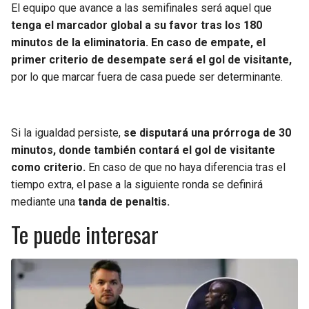
El equipo que avance a las semifinales será aquel que
tenga el marcador global a su favor tras los 180
minutos de la eliminatoria. En caso de empate, el
primer criterio de desempate será el gol de visitante,
por lo que marcar fuera de casa puede ser determinante.
Si la igualdad persiste,
se disputará una prórroga de 30
minutos, donde también contará el gol de visitante
como criterio.
En caso de que no haya diferencia tras el
tiempo extra, el pase a la siguiente ronda se definirá
mediante una
tanda de penaltis.
Te puede interesar