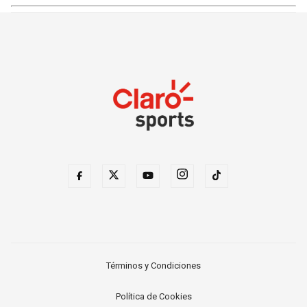
Términos y Condiciones
Política de Cookies