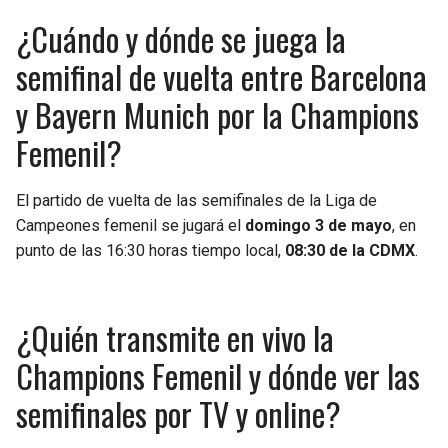
BUCCANEERS
¿Cuándo y dónde se juega la
semifinal de vuelta entre Barcelona
y Bayern Munich por la Champions
Femenil?
El partido de vuelta de las semifinales de la Liga de
Campeones femenil se jugará el
domingo 3 de mayo
, en
punto de las 16:30 horas tiempo local,
08:30 de la CDMX
.
¿Quién transmite en vivo la
Champions Femenil y dónde ver las
semifinales por TV y online?