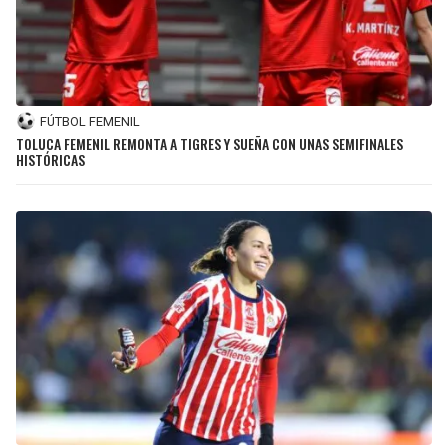
FÚTBOL FEMENIL
TOLUCA FEMENIL REMONTA A TIGRES Y SUEÑA CON UNAS SEMIFINALES
HISTÓRICAS