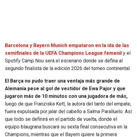
SEAHAWKS
PELICANS
BEARS
SPURS
LIONS
NUGGETS
Barcelona y Bayern Munich empataron en la ida de las
semifinales de la UEFA Champions League femenil
y el
PACKERS
TIMBERWOLVES
Spotify Camp Nou será el escenario donde se defina al
segundo finalista de la edición 2026 del torneo continental.
VIKINGS
THUNDER
El Barça no pudo traer una ventaja más grande de
Alemania pese al gol de vestidor de Ewa Pajor y que
FALCONS
TRAIL BLAZERS
jugaron más de 10 minutos con una jugadora de más,
luego de que Franziska Kett, la autora del tanto del empate,
PANTHERS
JAZZ
fuera expulsada por jalar del cabello a Salma Paralluelo. Así
que todo se definirá en el partido de vuelta, donde el
SAINTS
equipo blaugrana buscará su sexta final consecutiva en la
Champions, mientras que el Bayern quiere la primera.