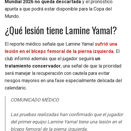
Mundial 2026 no queda descartada
y el pronóstico
apunta a que podrá estar disponible para la Copa del
SEAHAWKS
PELICANS
Mundo.
¿Qué lesión tiene Lamine Yamal?
BEARS
SPURS
LIONS
NUGGETS
El reporte médico señala que Lamine Yamal
sufrió una
lesión en el bíceps femoral de la pierna izquierda
.
El
PACKERS
TIMBERWOLVES
club informó además que el jugador seguirá
un
tratamiento conservador
, una señal de que la prioridad
VIKINGS
THUNDER
será manejar la recuperación con cautela para evitar
riesgos mayores en una fase especialmente delicada del
FALCONS
TRAIL BLAZERS
calendario.
COMUNICADO MÉDICO
PANTHERS
JAZZ
Las pruebas realizadas han confirmado que el jugador
SAINTS
del primer equipo Lamine Yamal tiene una lesión en el
bíceps femoral de la pierna izquierda.