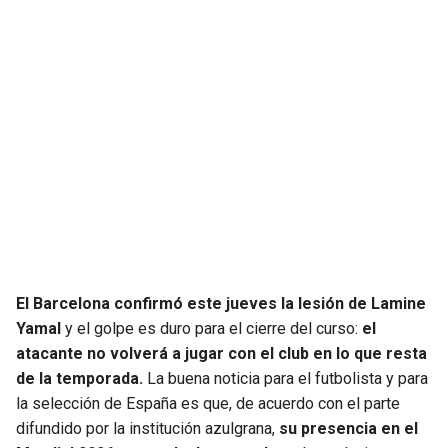
JAGUARS
WIZARDS
TITANS
WARRIORS
COWBOYS
CLIPPERS
GIANTS
LAKERS
EAGLES
SUNS
COMMANDERS
KINGS
El Barcelona confirmó este jueves la lesión de Lamine
Yamal
y el golpe es duro para el cierre del curso:
el
CARDINALS
MAVERICKS
atacante no volverá a jugar con el club en lo que resta
de la temporada.
La buena noticia para el futbolista y para
RAMS
ROCKETS
la selección de España es que, de acuerdo con el parte
difundido por la institución azulgrana,
su presencia en el
49ERS
GRIZZLIES