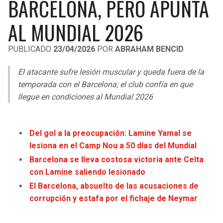
BARCELONA, PERO APUNTA
LIGA DE EXPANSIÓN MX
UEFA EUROPA LEAGUE
AL MUNDIAL 2026
RAIDERS
CAVALIERS
LEAGUES CUP
UEFA CONFERENCE LEAGUE
PUBLICADO
23/04/2026
POR
ABRAHAM BENCID
MLS
CHARGERS
PISTONS
El atacante sufre lesión muscular y queda fuera de la
COPA LIBERTADORES
RAVENS
PACERS
temporada con el Barcelona; el club confía en que
COPA SUDAMERICANA
llegue en condiciones al Mundial 2026
BENGALS
BUCKS
LIGA BETPLAY
BROWNS
HAWKS
Del gol a la preocupación: Lamine Yamal se
OTRAS LIGAS
lesiona en el Camp Nou a 50 días del Mundial
STEELERS
HORNETS
Barcelona se lleva costosa victoria ante Celta
con Lamine saliendo lesionado
TEXANS
HEAT
El Barcelona, absuelto de las acusaciones de
corrupción y estafa por el fichaje de Neymar
COLTS
MAGIC