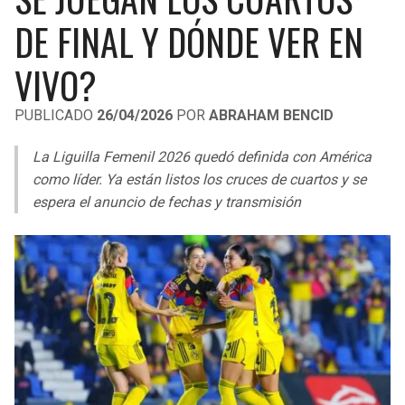
LIGA DE EXPANSIÓN MX
UEFA EUROPA LEAGUE
DE FINAL Y DÓNDE VER EN
RAIDERS
CAVALIERS
LEAGUES CUP
UEFA CONFERENCE LEAGUE
VIVO?
MLS
CHARGERS
PISTONS
PUBLICADO
26/04/2026
POR
ABRAHAM BENCID
COPA LIBERTADORES
RAVENS
PACERS
La Liguilla Femenil 2026 quedó definida con América
COPA SUDAMERICANA
como líder. Ya están listos los cruces de cuartos y se
BENGALS
BUCKS
espera el anuncio de fechas y transmisión
LIGA BETPLAY
BROWNS
HAWKS
OTRAS LIGAS
STEELERS
HORNETS
TEXANS
HEAT
COLTS
MAGIC