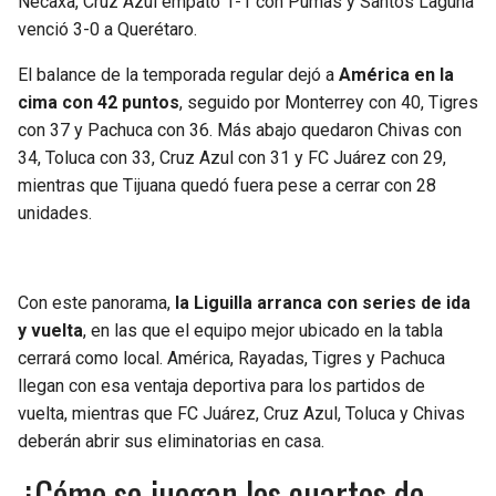
Necaxa, Cruz Azul empató 1-1 con Pumas y Santos Laguna
BUCCANEERS
venció 3-0 a Querétaro.
El balance de la temporada regular dejó a
América en la
cima con 42 puntos
, seguido por Monterrey con 40, Tigres
con 37 y Pachuca con 36. Más abajo quedaron Chivas con
34, Toluca con 33, Cruz Azul con 31 y FC Juárez con 29,
mientras que Tijuana quedó fuera pese a cerrar con 28
unidades.
Con este panorama,
la Liguilla arranca con series de ida
y vuelta
, en las que el equipo mejor ubicado en la tabla
cerrará como local. América, Rayadas, Tigres y Pachuca
llegan con esa ventaja deportiva para los partidos de
vuelta, mientras que FC Juárez, Cruz Azul, Toluca y Chivas
deberán abrir sus eliminatorias en casa.
¿Cómo se juegan los cuartos de