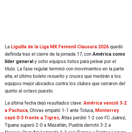
SEAHAWKS
PELICANS
BEARS
SPURS
LIONS
NUGGETS
La
Liguilla de la Liga MX Femenil Clausura 2026
quedó
definida tras el cierre de la jornada 17, con
América como
PACKERS
TIMBERWOLVES
líder general
y ocho equipos listos para pelear por el
título. La fase regular terminó con movimientos en la parte
VIKINGS
THUNDER
alta, el último boleto resuelto y cruces que medirán a los
equipos mejor ubicados contra los clubes que cerraron del
FALCONS
TRAIL BLAZERS
quinto al octavo puesto.
La última fecha dejó resultados clave:
América venció 3-2
PANTHERS
JAZZ
a Pachuca
, Chivas empató 1-1 ante Toluca,
Monterrey
cayó 0-3 frente a Tigres
, Atlas perdió 1-2 con FC Juárez,
SAINTS
Tijuana superó 2-0 a Mazatlán, Puebla derrotó 3-2 a