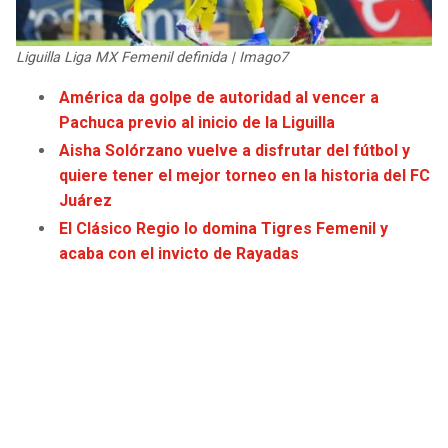
JAGUARS
WIZARDS
Liguilla Liga MX Femenil definida | Imago7
TITANS
WARRIORS
América da golpe de autoridad al vencer a
Pachuca previo al inicio de la Liguilla
COWBOYS
CLIPPERS
Aisha Solórzano vuelve a disfrutar del fútbol y
GIANTS
LAKERS
quiere tener el mejor torneo en la historia del FC
Juárez
EAGLES
SUNS
El Clásico Regio lo domina Tigres Femenil y
acaba con el invicto de Rayadas
COMMANDERS
KINGS
CARDINALS
MAVERICKS
RAMS
ROCKETS
49ERS
GRIZZLIES