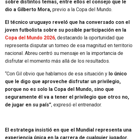
sobre distintos temas, entre ellos el consejo que le
dio a Gilberto Mora,
previo a la Copa del Mundo.
SEAHAWKS
PELICANS
El técnico uruguayo reveló que ha conversado con el
BEARS
SPURS
joven futbolista sobre su posible participación en la
Copa del Mundo 2026
, destacando la oportunidad que
LIONS
NUGGETS
representa disputar un torneo de esa magnitud en territorio
nacional. Abreu centró su mensaje en la importancia de
PACKERS
TIMBERWOLVES
disfrutar el momento más allá de los resultados.
“Con Gil obvio que hablamos de esa situación y
lo único
VIKINGS
THUNDER
que le digo que aproveche disfrutar un privilegio,
porque no es solo la Copa del Mundo, sino que
FALCONS
TRAIL BLAZERS
seguramente él va a tener el privilegio que otros no,
de jugar en su país”
, expresó el entrenador.
PANTHERS
JAZZ
SAINTS
El estratega insistió en que el Mundial representa una
experiencia única en la carrera de cualquier jugador
,