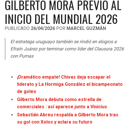
GILBERTO MORA PREVIO AL
LIGA DE EXPANSIÓN MX
UEFA EUROPA LEAGUE
INICIO DEL MUNDIAL 2026
RAIDERS
CAVALIERS
LEAGUES CUP
UEFA CONFERENCE LEAGUE
PUBLICADO
26/04/2026
POR
MARCEL GUZMÁN
MLS
CHARGERS
PISTONS
El estratega uruguayo también se rindió en elogios a
COPA LIBERTADORES
RAVENS
PACERS
Efraín Juárez por terminar como líder del Clausura 2026
COPA SUDAMERICANA
con Pumas
BENGALS
BUCKS
LIGA BETPLAY
BROWNS
HAWKS
¡Dramático empate! Chivas deja escapar el
OTRAS LIGAS
liderato y La Hormiga González el bicampeonato
STEELERS
HORNETS
de goleo
Gilberto Mora debuta como estrella de
TEXANS
HEAT
comerciales : así aparece junto a Vinicius
Sebastián Abreu respalda a Gilberto Mora tras
COLTS
MAGIC
su gol con Xolos y aclara su futuro