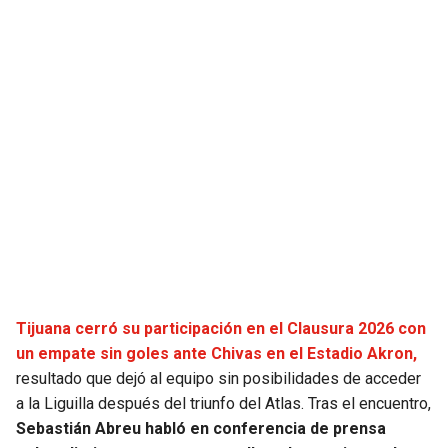
JAGUARS
WIZARDS
TITANS
WARRIORS
COWBOYS
CLIPPERS
GIANTS
LAKERS
EAGLES
SUNS
COMMANDERS
KINGS
Tijuana cerró su participación en el Clausura 2026 con
CARDINALS
MAVERICKS
un empate sin goles ante Chivas en el Estadio Akron,
resultado que dejó al equipo sin posibilidades de acceder
RAMS
ROCKETS
a la Liguilla después del triunfo del Atlas. Tras el encuentro,
Sebastián Abreu habló en conferencia de prensa
49ERS
GRIZZLIES