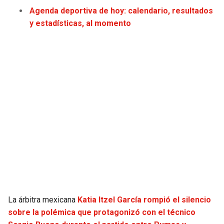
JAGUARS
WIZARDS
Agenda deportiva de hoy: calendario, resultados
y estadísticas, al momento
TITANS
WARRIORS
COWBOYS
CLIPPERS
GIANTS
LAKERS
EAGLES
SUNS
COMMANDERS
KINGS
CARDINALS
MAVERICKS
RAMS
ROCKETS
La árbitra mexicana
Katia Itzel García rompió el silencio
sobre la polémica que protagonizó con el técnico
49ERS
GRIZZLIES