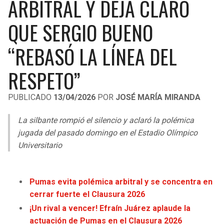
ARBITRAL Y DEJA CLARO
LIGA DE EXPANSIÓN MX
UEFA EUROPA LEAGUE
QUE SERGIO BUENO
RAIDERS
CAVALIERS
LEAGUES CUP
UEFA CONFERENCE LEAGUE
“REBASÓ LA LÍNEA DEL
MLS
CHARGERS
PISTONS
RESPETO”
COPA LIBERTADORES
RAVENS
PACERS
COPA SUDAMERICANA
PUBLICADO
13/04/2026
POR
JOSÉ MARÍA MIRANDA
BENGALS
BUCKS
LIGA BETPLAY
La silbante rompió el silencio y aclaró la polémica
BROWNS
HAWKS
jugada del pasado domingo en el Estadio Olímpico
OTRAS LIGAS
Universitario
STEELERS
HORNETS
TEXANS
HEAT
Pumas evita polémica arbitral y se concentra en
cerrar fuerte el Clausura 2026
COLTS
MAGIC
¡Un rival a vencer! Efraín Juárez aplaude la
actuación de Pumas en el Clausura 2026