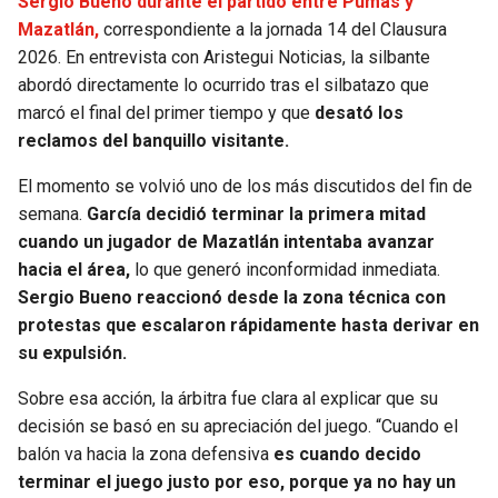
Sergio Bueno durante el partido entre Pumas y
Mazatlán,
correspondiente a la jornada 14 del Clausura
SEAHAWKS
PELICANS
2026. En entrevista con Aristegui Noticias, la silbante
abordó directamente lo ocurrido tras el silbatazo que
BEARS
SPURS
marcó el final del primer tiempo y que
desató los
reclamos del banquillo visitante.
LIONS
NUGGETS
El momento se volvió uno de los más discutidos del fin de
semana.
García decidió terminar la primera mitad
PACKERS
TIMBERWOLVES
cuando un jugador de Mazatlán intentaba avanzar
hacia el área,
lo que generó inconformidad inmediata.
VIKINGS
THUNDER
Sergio Bueno reaccionó desde la zona técnica con
protestas que escalaron rápidamente hasta derivar en
FALCONS
TRAIL BLAZERS
su expulsión.
PANTHERS
JAZZ
Sobre esa acción, la árbitra fue clara al explicar que su
decisión se basó en su apreciación del juego. “Cuando el
SAINTS
balón va hacia la zona defensiva
es cuando decido
terminar el juego justo por eso, porque ya no hay un