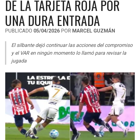
DE LA TARJETA ROJA POR
LIGA DE EXPANSIÓN MX
UEFA EUROPA LEAGUE
UNA DURA ENTRADA
RAIDERS
CAVALIERS
LEAGUES CUP
UEFA CONFERENCE LEAGUE
PUBLICADO
05/04/2026
POR
MARCEL GUZMÁN
MLS
CHARGERS
PISTONS
El silbante dejó continuar las acciones del compromiso
COPA LIBERTADORES
RAVENS
PACERS
y el VAR en ningún momento lo llamó para revisar la
COPA SUDAMERICANA
jugada
BENGALS
BUCKS
LIGA BETPLAY
BROWNS
HAWKS
OTRAS LIGAS
STEELERS
HORNETS
TEXANS
HEAT
COLTS
MAGIC