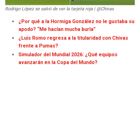
JAGUARS
WIZARDS
Rodrigo López se salvó de ver la tarjeta roja | @Chivas
¿Por qué a la Hormiga González no le gustaba su
TITANS
WARRIORS
apodo? “Me hacían mucha burla”
¿Luis Romo regresa a la titularidad con Chivas
COWBOYS
CLIPPERS
frente a Pumas?
Simulador del Mundial 2026: ¿Qué equipos
GIANTS
LAKERS
avanzarán en la Copa del Mundo?
EAGLES
SUNS
COMMANDERS
KINGS
CARDINALS
MAVERICKS
RAMS
ROCKETS
49ERS
GRIZZLIES