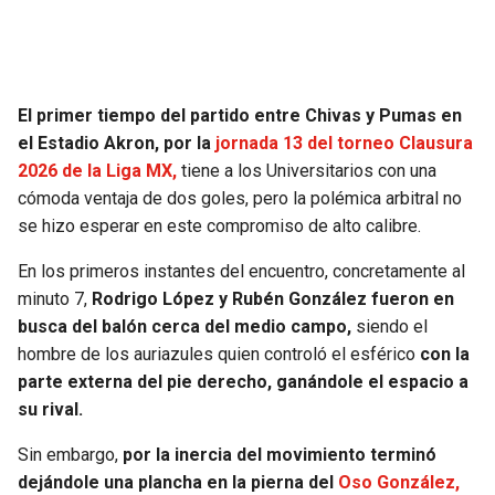
SEAHAWKS
PELICANS
BEARS
SPURS
El primer tiempo del partido entre Chivas y Pumas en
el Estadio Akron, por la
jornada 13 del torneo Clausura
LIONS
NUGGETS
2026 de la Liga MX,
tiene a los Universitarios con una
cómoda ventaja de dos goles, pero la polémica arbitral no
PACKERS
TIMBERWOLVES
se hizo esperar en este compromiso de alto calibre.
En los primeros instantes del encuentro, concretamente al
VIKINGS
THUNDER
minuto 7,
Rodrigo López y Rubén González fueron en
busca del balón cerca del medio campo,
siendo el
FALCONS
TRAIL BLAZERS
hombre de los auriazules quien controló el esférico
con la
parte externa del pie derecho, ganándole el espacio a
PANTHERS
JAZZ
su rival.
SAINTS
Sin embargo,
por la inercia del movimiento terminó
dejándole una plancha en la pierna del
Oso González,