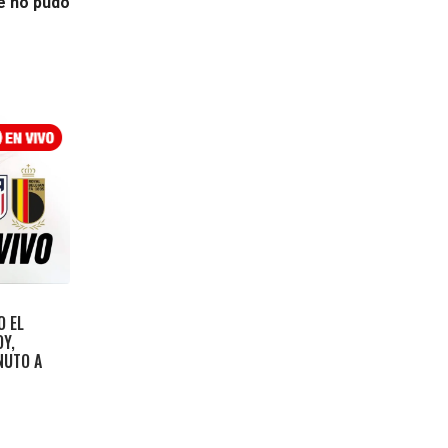
ue no pudo
O EL
OY,
NUTO A