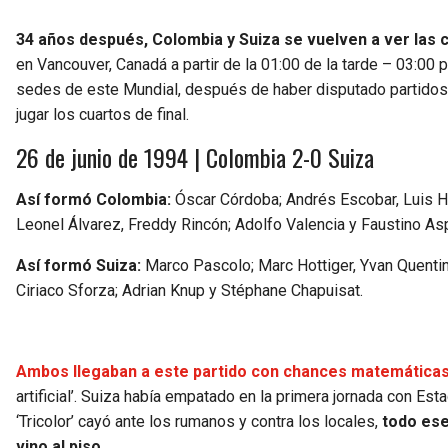
34 años después, Colombia y Suiza se vuelven a ver las 
en Vancouver, Canadá a partir de la 01:00 de la tarde – 03:00 p
sedes de este Mundial, después de haber disputado partidos
jugar los cuartos de final.
26 de junio de 1994 | Colombia 2-0 Suiza
Así formó Colombia:
Óscar Córdoba; Andrés Escobar, Luis He
Leonel Álvarez, Freddy Rincón; Adolfo Valencia y Faustino Aspr
Así formó Suiza:
Marco Pascolo; Marc Hottiger, Yvan Quentin, 
Ciriaco Sforza; Adrian Knup y Stéphane Chapuisat.
Ambos llegaban a este partido con chances matemáticas p
artificial’. Suiza había empatado en la primera jornada con Es
‘Tricolor’ cayó ante los rumanos y contra los locales,
todo ese
vino al piso.