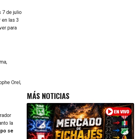
7 de julio
 en las 3
ver para
ama,
ophe Orel,
MÁS NOTICIAS
irador
anto la
ipo se