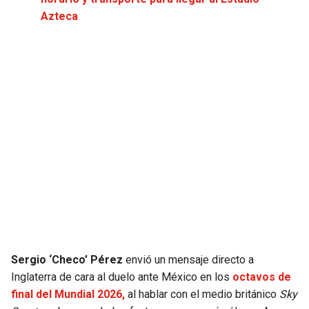
JAGUARS
WIZARDS
Azteca
TITANS
WARRIORS
COWBOYS
CLIPPERS
GIANTS
LAKERS
EAGLES
SUNS
COMMANDERS
KINGS
CARDINALS
MAVERICKS
Sergio ‘Checo’ Pérez
envió un mensaje directo a
RAMS
ROCKETS
Inglaterra de cara al duelo ante México en los
octavos de
final del Mundial 2026,
al hablar con el medio británico
Sky
49ERS
GRIZZLIES