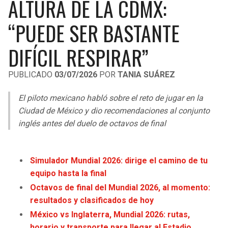
ALTURA DE LA CDMX:
LIGA DE EXPANSIÓN MX
UEFA EUROPA LEAGUE
“PUEDE SER BASTANTE
RAIDERS
CAVALIERS
LEAGUES CUP
UEFA CONFERENCE LEAGUE
DIFÍCIL RESPIRAR”
MLS
CHARGERS
PISTONS
PUBLICADO
03/07/2026
POR
TANIA SUÁREZ
COPA LIBERTADORES
RAVENS
PACERS
El piloto mexicano habló sobre el reto de jugar en la
COPA SUDAMERICANA
BENGALS
BUCKS
Ciudad de México y dio recomendaciones al conjunto
LIGA BETPLAY
inglés antes del duelo de octavos de final
BROWNS
HAWKS
OTRAS LIGAS
STEELERS
HORNETS
Simulador Mundial 2026: dirige el camino de tu
equipo hasta la final
TEXANS
HEAT
Octavos de final del Mundial 2026, al momento:
resultados y clasificados de hoy
COLTS
MAGIC
México vs Inglaterra, Mundial 2026: rutas,
horario y transporte para llegar al Estadio