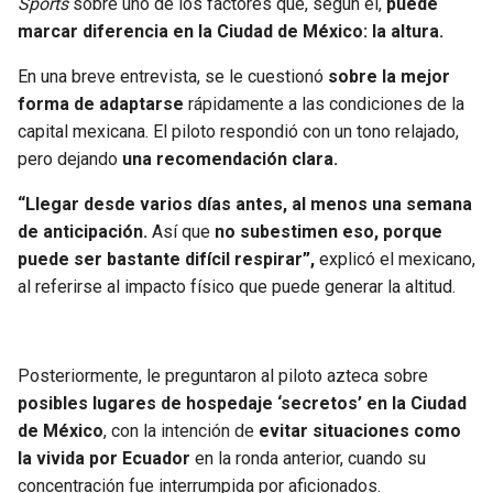
Sports
sobre uno de los factores que, según él,
puede
marcar diferencia en la Ciudad de México: la altura.
SEAHAWKS
PELICANS
En una breve entrevista, se le cuestionó
sobre la mejor
BEARS
SPURS
forma de adaptarse
rápidamente a las condiciones de la
capital mexicana. El piloto respondió con un tono relajado,
LIONS
NUGGETS
pero dejando
una recomendación clara.
“Llegar desde varios días antes, al menos una semana
PACKERS
TIMBERWOLVES
de anticipación.
Así que
no subestimen eso, porque
puede ser bastante difícil respirar”,
explicó el mexicano,
VIKINGS
THUNDER
al referirse al impacto físico que puede generar la altitud.
FALCONS
TRAIL BLAZERS
Posteriormente, le preguntaron al piloto azteca sobre
PANTHERS
JAZZ
posibles lugares de hospedaje ‘secretos’ en la Ciudad
de México
, con la intención de
evitar situaciones como
SAINTS
la vivida por Ecuador
en la ronda anterior, cuando su
concentración fue interrumpida por aficionados.