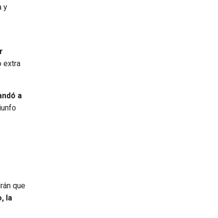
a y
r
 extra
andó a
iunfo
drán que
, la