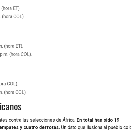
 (hora ET).
 (hora COL).
. (hora ET).
p.m. (hora COL).
hora COL).
m. (hora COL).
ricanos
tes contra las selecciones de África.
En total han sido 19
 empates y cuatro derrotas.
Un dato que ilusiona al pueblo co