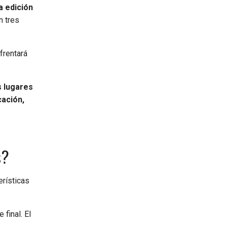
a edición
n tres
frentará
 lugares
cación,
s?
rísticas
final. El