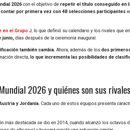
ndial 2026
con el objetivo de
repetir el título conseguido en l
l contar por primera vez con 48 selecciones participantes
e
 en el Grupo J
,
lo que definió su calendario y los rivales que en
 junio,
días después de la ceremonia inaugural.
ificación también cambia.
Ahora, además de los
dos primeros
nación directa,
lo que incrementa las posibilidades de clasifi
 Mundial 2026 y quiénes son sus rivale
Austria y Jordania.
Cada uno de estos equipos presenta caracte
ión más destacada se dio en 2014, cuando alcanzó los octavos de 
os de alto nivel y buscará repetir una actuación similar.