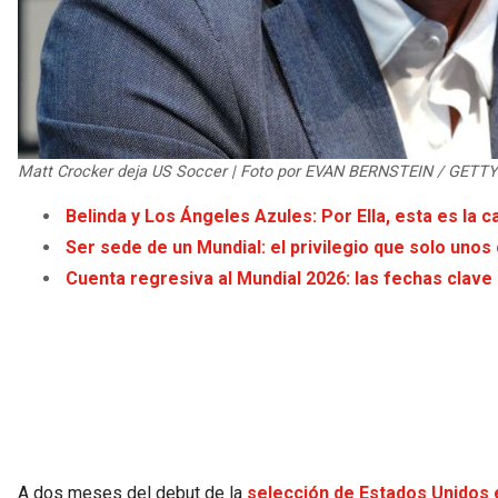
Matt Crocker deja US Soccer | Foto por EVAN BERNSTEIN / GETT
Belinda y Los Ángeles Azules: Por Ella, esta es la c
Ser sede de un Mundial: el privilegio que solo uno
Cuenta regresiva al Mundial 2026: las fechas clave
A dos meses del debut de la
selección de Estados Unidos e