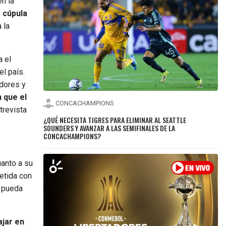
n la
a cúpula
 la
a el
el país.
dores y
 que el
CONCACHAMPIONS
trevista
¿QUÉ NECESITA TIGRES PARA ELIMINAR AL SEATTLE
SOUNDERS Y AVANZAR A LAS SEMIFINALES DE LA
CONCACHAMPIONS?
uanto a su
etida con
l pueda
ajar en