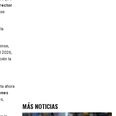
rector
 se
la
ense,
l 2026,
bién la
ta ahora
ienes
es,
MÁS NOTICIAS