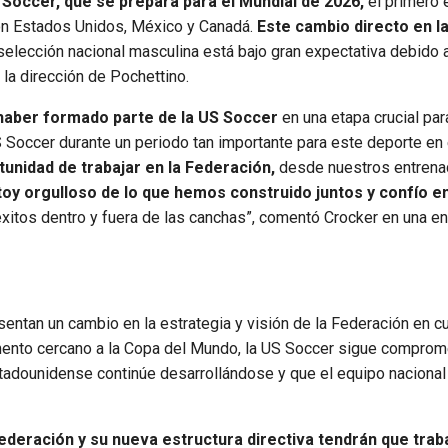
 Soccer, que se prepara para el Mundial de 2026,
el primero e
con Estados Unidos, México y Canadá.
Este cambio directo en l
elección nacional masculina está bajo gran expectativa debido a
la dirección de Pochettino.
haber formado parte de la US Soccer
en una etapa crucial par
US Soccer durante un periodo tan importante para este deporte en 
unidad de trabajar en la Federación,
desde nuestros entrena
toy orgulloso de lo que hemos construido juntos y confío en
itos dentro y fuera de las canchas”, comentó Crocker en una en
entan un cambio en la estrategia y visión de la Federación en c
omento cercano a la Copa del Mundo, la US Soccer sigue comprom
stadounidense continúe desarrollándose y que el equipo naciona
Federación y su nueva estructura directiva tendrán que trab