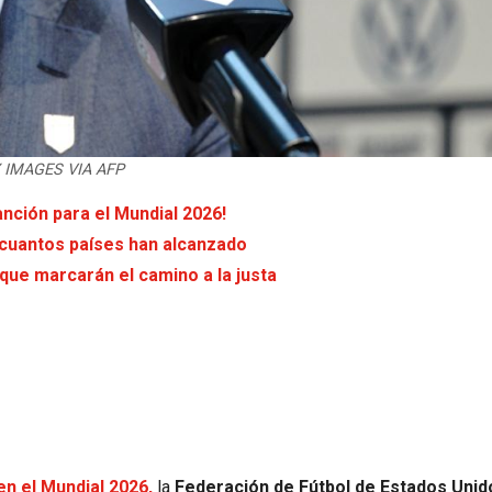
Y IMAGES VIA AFP
anción para el Mundial 2026!
s cuantos países han alcanzado
 que marcarán el camino a la justa
n el Mundial 2026,
la
Federación de Fútbol de Estados Unid