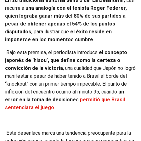
En su tradicional editorial dentro de ‘La Delantera’
, Lati
recurre a
una analogía con el tenista Roger Federer,
SEAHAWKS
PELICANS
quien lograba ganar más del 80% de sus partidos a
pesar de obtener apenas el 54% de los puntos
BEARS
SPURS
disputados,
para ilustrar que
el éxito reside en
imponerse en los momentos cumbre
.
LIONS
NUGGETS
Bajo esta premisa, el periodista introduce
el concepto
japonés de ‘hisou’, que define como la certeza o
PACKERS
TIMBERWOLVES
convicción de la victoria
, una cualidad que Japón no logró
manifestar a pesar de haber tenido a Brasil al borde del
VIKINGS
THUNDER
“knockout” con un primer tiempo impecable. El punto de
inflexión del encuentro ocurrió al minuto 95, cuando
un
FALCONS
TRAIL BLAZERS
error en la toma de decisiones
permitió que Brasil
sentenciara el juego
.
PANTHERS
JAZZ
SAINTS
Este desenlace marca una tendencia preocupante para la
selección nipona, siendo la tercera ocasión consecutiva en