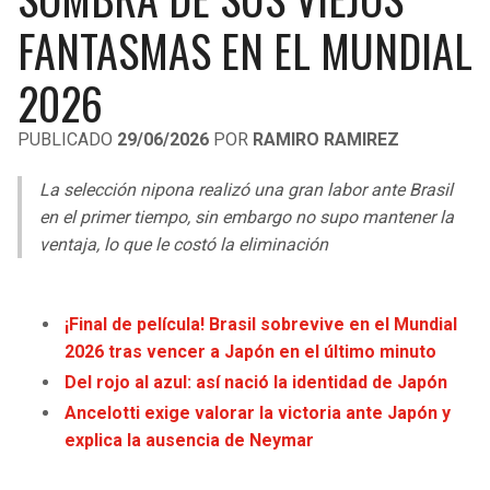
LIGA DE EXPANSIÓN MX
UEFA EUROPA LEAGUE
FANTASMAS EN EL MUNDIAL
RAIDERS
CAVALIERS
LEAGUES CUP
UEFA CONFERENCE LEAGUE
2026
MLS
CHARGERS
PISTONS
PUBLICADO
29/06/2026
POR
RAMIRO RAMIREZ
COPA LIBERTADORES
RAVENS
PACERS
La selección nipona realizó una gran labor ante Brasil
COPA SUDAMERICANA
en el primer tiempo, sin embargo no supo mantener la
BENGALS
BUCKS
ventaja, lo que le costó la eliminación
LIGA BETPLAY
BROWNS
HAWKS
OTRAS LIGAS
¡Final de película! Brasil sobrevive en el Mundial
STEELERS
HORNETS
2026 tras vencer a Japón en el último minuto
Del rojo al azul: así nació la identidad de Japón
TEXANS
HEAT
Ancelotti exige valorar la victoria ante Japón y
explica la ausencia de Neymar
COLTS
MAGIC