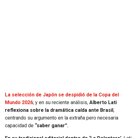
JAGUARS
WIZARDS
TITANS
WARRIORS
COWBOYS
CLIPPERS
GIANTS
LAKERS
EAGLES
SUNS
COMMANDERS
KINGS
La selección de Japón se despidió de la Copa del
CARDINALS
MAVERICKS
Mundo 2026
; y en su reciente análisis,
Alberto Lati
reflexiona sobre la dramática caída ante Brasil
,
centrando su argumento en la extraña pero necesaria
RAMS
ROCKETS
capacidad de
“saber ganar”.
49ERS
GRIZZLIES