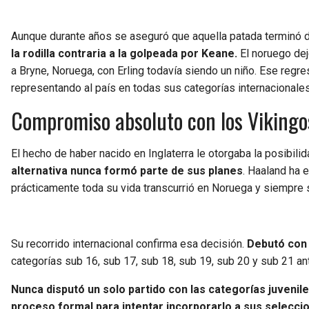
Aunque durante años se aseguró que aquella patada terminó d
la rodilla contraria a la golpeada por Keane.
El noruego dej
a Bryne, Noruega, con Erling todavía siendo un niño. Ese regre
representando al país en todas sus categorías internacionales
Compromiso absoluto con los Vikingo
El hecho de haber nacido en Inglaterra le otorgaba la posibili
alternativa nunca formó parte de sus planes
. Haaland ha 
prácticamente toda su vida transcurrió en Noruega y siempre s
Su recorrido internacional confirma esa decisión.
Debutó con 
categorías sub 16, sub 17, sub 18, sub 19, sub 20 y sub 21 a
Nunca disputó un solo partido con las categorías juvenil
proceso formal para intentar incorporarlo a sus selecci