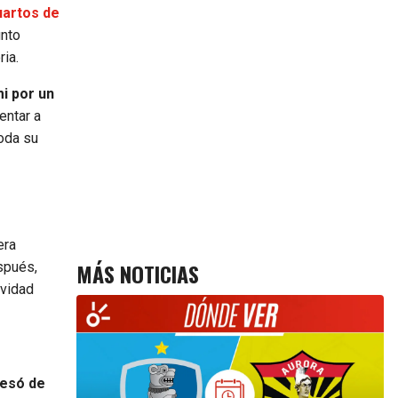
uartos de
unto
ria.
i por un
entar a
toda su
era
MÁS NOTICIAS
spués,
ividad
resó de