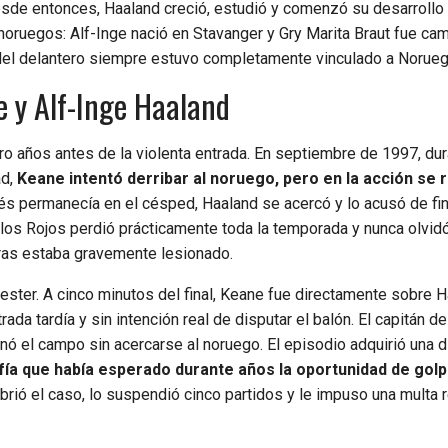
sde entonces, Haaland creció, estudió y comenzó su desarrollo
oruegos: Alf-Inge nació en Stavanger y Gry Marita Braut fue c
ral del delantero siempre estuvo completamente vinculado a Norueg
e y Alf-Inge Haaland
ro años antes de la violenta entrada. En septiembre de 1997, dur
d,
Keane intentó derribar al noruego, pero en la acción se 
és permanecía en el césped, Haaland se acercó y lo acusó de fing
iablos Rojos perdió prácticamente toda la temporada y nunca olvid
ras estaba gravemente lesionado.
hester. A cinco minutos del final, Keane fue directamente sobre 
ada tardía y sin intención real de disputar el balón. El capitán de
onó el campo sin acercarse al noruego. El episodio adquirió una 
ía que había esperado durante años la oportunidad de golp
brió el caso, lo suspendió cinco partidos y le impuso una multa 