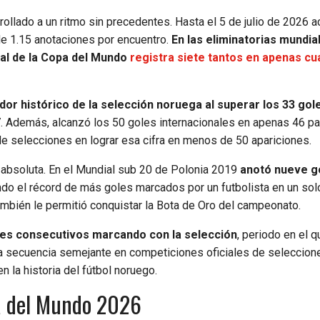
llado a un ritmo sin precedentes. Hasta el 5 de julio de 2026 
de 1.15 anotaciones por encuentro.
En las eliminatorias mundia
nal de la Copa del Mundo
registra siete tantos en apenas cu
dor histórico de la selección noruega al superar los 33 gol
 Además, alcanzó los 50 goles internacionales en apenas 46 pa
l de selecciones en lograr esa cifra en menos de 50 apariciones.
a absoluta. En el Mundial sub 20 de Polonia 2019
anotó nueve go
do el récord de más goles marcados por un futbolista en un sol
también le permitió conquistar la Bota de Oro del campeonato.
iales consecutivos marcando con la selección
, periodo en el q
a secuencia semejante en competiciones oficiales de seleccion
 la historia del fútbol noruego.
pa del Mundo 2026