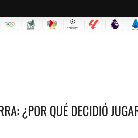
IAL 2026
OLÍMPICOS
SELECCIÓN MEXICANA
LIGA MX
CHAMPIONS LEAGUE
LALIGA
PREMIER L
S
R QUÉ DECIDIÓ JUGAR PARA NORUEGA?
RRA: ¿POR QUÉ DECIDIÓ JUGA