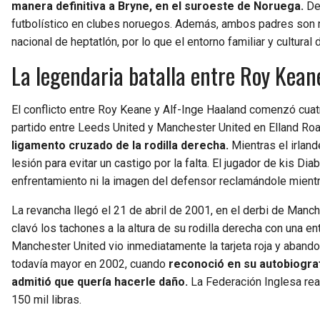
manera definitiva a Bryne, en el suroeste de Noruega.
De
futbolístico en clubes noruegos. Además, ambos padres son n
nacional de heptatlón, por lo que el entorno familiar y cultu
La legendaria batalla entre Roy Kean
El conflicto entre Roy Keane y Alf-Inge Haaland comenzó cuat
partido entre Leeds United y Manchester United en Elland Roa
ligamento cruzado de la rodilla derecha.
Mientras el irland
lesión para evitar un castigo por la falta. El jugador de kis D
enfrentamiento ni la imagen del defensor reclamándole mient
La revancha llegó el 21 de abril de 2001, en el derbi de Manc
clavó los tachones a la altura de su rodilla derecha con una entr
Manchester United vio inmediatamente la tarjeta roja y aband
todavía mayor en 2002, cuando
reconoció en su autobiograf
admitió que quería hacerle daño.
La Federación Inglesa rea
150 mil libras.