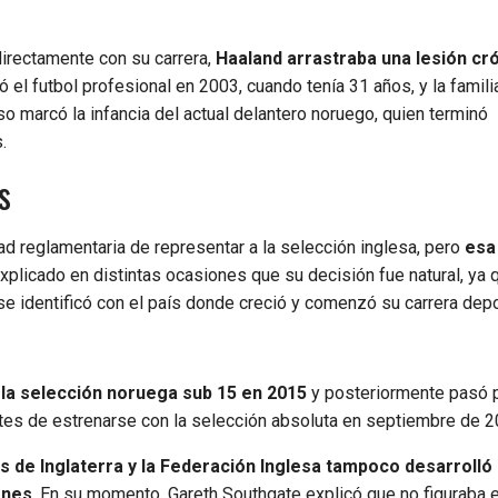
irectamente con su carrera,
Haaland arrastraba una lesión cr
ó el futbol profesional en 2003, cuando tenía 31 años, y la famil
so marcó la infancia del actual delantero noruego, quien terminó
.
s
dad reglamentaria de representar a la selección inglesa, pero
esa
explicado en distintas ocasiones que su decisión fue natural, ya 
e identificó con el país donde creció y comenzó su carrera depo
la selección noruega sub 15 en 2015
y posteriormente pasó p
ntes de estrenarse con la selección absoluta en septiembre de 
es de Inglaterra y la Federación Inglesa tampoco desarrolló
ones
. En su momento, Gareth Southgate explicó que no figuraba 