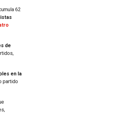
acumula 62
listas
atro
es de
rtidos,
les en la
o partido
ue
es,