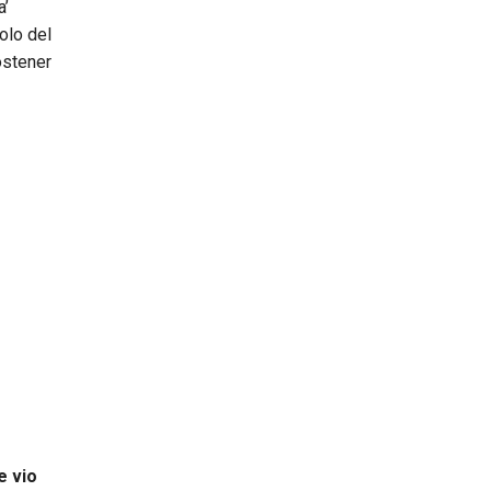
a’
olo del
ostener
e vio