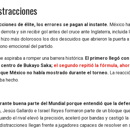
stracciones
cciones de élite, los errores se pagan al instante.
México ha
rrota y sin recibir gol antes del cruce ante Inglaterra, incluida l
 hizo más dolorosos los dos descuidos que abrieron la puerta a
tono emocional del partido.
e aspiraba a romper una barrera histórica.
El primero llegó con
n centro de Bukayo Saka;
el segundo repitió la fórmula, aho
 que México no había mostrado durante el torneo.
La reacció
aba hecho.
rante buena parte del Mundial porque entendió que la defen
 Jesús Gallardo e Israel Reyes formaron parte de un bloque qu
ando el rival elevó la precisión, aceleró por bandas y castigó l
 distracciones llegan frente a jugadores capaces de resolver en