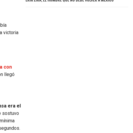
bía
a victoria
ra con
n llegó
sa era el
e sostuvo
a mínima
 segundos.