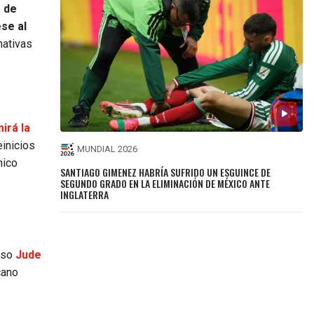
e de
se al
nativas
irá la
inicios
MUNDIAL 2026
nico
SANTIAGO GIMENEZ HABRÍA SUFRIDO UN ESGUINCE DE
SEGUNDO GRADO EN LA ELIMINACIÓN DE MÉXICO ANTE
INGLATERRA
luso
Jude
cano