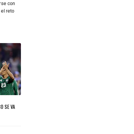
arse con
el reto
O SE VA