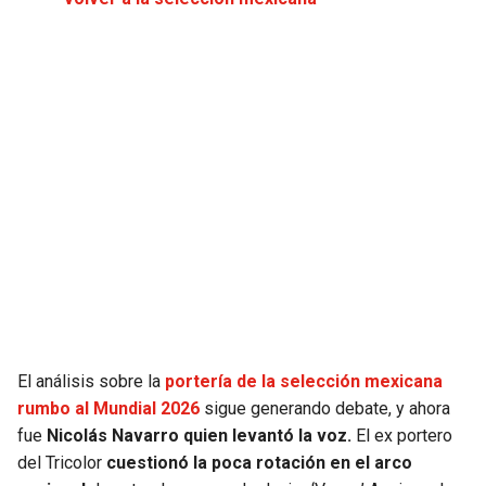
JAGUARS
WIZARDS
TITANS
WARRIORS
COWBOYS
CLIPPERS
GIANTS
LAKERS
EAGLES
SUNS
COMMANDERS
KINGS
CARDINALS
MAVERICKS
El análisis sobre la
portería de la selección mexicana
rumbo al Mundial 2026
sigue generando debate, y ahora
RAMS
ROCKETS
fue
Nicolás Navarro quien levantó la voz.
El ex portero
del Tricolor
cuestionó la poca rotación en el arco
49ERS
GRIZZLIES