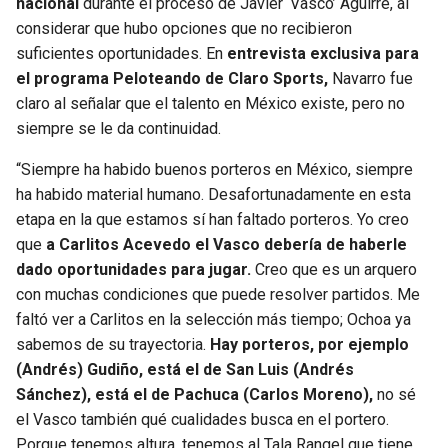
nacional
durante el proceso de Javier ‘Vasco’ Aguirre, al
considerar que hubo opciones que no recibieron
SEAHAWKS
PELICANS
suficientes oportunidades. En
entrevista exclusiva para
el programa Peloteando de Claro Sports,
Navarro fue
BEARS
SPURS
claro al señalar que el talento en México existe, pero no
siempre se le da continuidad.
LIONS
NUGGETS
“Siempre ha habido buenos porteros en México, siempre
ha habido material humano. Desafortunadamente en esta
PACKERS
TIMBERWOLVES
etapa en la que estamos sí han faltado porteros. Yo creo
que
a Carlitos Acevedo el Vasco debería de haberle
VIKINGS
THUNDER
dado oportunidades para jugar.
Creo que es un arquero
con muchas condiciones que puede resolver partidos. Me
FALCONS
TRAIL BLAZERS
faltó ver a Carlitos en la selección más tiempo; Ochoa ya
sabemos de su trayectoria.
Hay porteros, por ejemplo
PANTHERS
JAZZ
(Andrés) Gudiño, está el de San Luis (Andrés
Sánchez), está el de Pachuca (Carlos Moreno),
no sé
SAINTS
el Vasco también qué cualidades busca en el portero.
Porque tenemos altura, tenemos al Tala Rangel que tiene