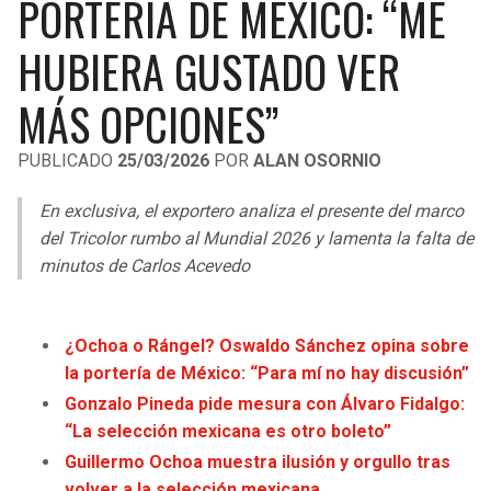
PORTERÍA DE MÉXICO: “ME
LIGA DE EXPANSIÓN MX
UEFA EUROPA LEAGUE
HUBIERA GUSTADO VER
RAIDERS
CAVALIERS
LEAGUES CUP
UEFA CONFERENCE LEAGUE
MÁS OPCIONES”
MLS
CHARGERS
PISTONS
PUBLICADO
25/03/2026
POR
ALAN OSORNIO
COPA LIBERTADORES
RAVENS
PACERS
En exclusiva, el exportero analiza el presente del marco
COPA SUDAMERICANA
BENGALS
BUCKS
del Tricolor rumbo al Mundial 2026 y lamenta la falta de
LIGA BETPLAY
minutos de Carlos Acevedo
BROWNS
HAWKS
OTRAS LIGAS
STEELERS
HORNETS
¿Ochoa o Rángel? Oswaldo Sánchez opina sobre
la portería de México: “Para mí no hay discusión”
TEXANS
HEAT
Gonzalo Pineda pide mesura con Álvaro Fidalgo:
“La selección mexicana es otro boleto”
COLTS
MAGIC
Guillermo Ochoa muestra ilusión y orgullo tras
volver a la selección mexicana