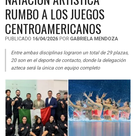
LIGA DE EXPANSIÓN MX
UEFA EUROPA LEAGUE
RUMBO A LOS JUEGOS
RAIDERS
CAVALIERS
LEAGUES CUP
UEFA CONFERENCE LEAGUE
CENTROAMERICANOS
MLS
CHARGERS
PISTONS
PUBLICADO
16/04/2026
POR
GABRIELA MENDOZA
COPA LIBERTADORES
RAVENS
PACERS
Entre ambas disciplinas lograron un total de 29 plazas,
COPA SUDAMERICANA
20 son en el deporte de contacto, donde la delegación
BENGALS
BUCKS
azteca será la única con equipo completo
LIGA BETPLAY
BROWNS
HAWKS
OTRAS LIGAS
STEELERS
HORNETS
TEXANS
HEAT
COLTS
MAGIC