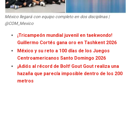
JAGUARS
WIZARDS
México llegará con equipo completo en dos disciplinas |
TITANS
WARRIORS
@COM_Mexico
¡Tricampeón mundial juvenil en taekwondo!
COWBOYS
CLIPPERS
Guillermo Cortés gana oro en Tashkent 2026
México y su reto a 100 días de los Juegos
GIANTS
LAKERS
Centroamericanos Santo Domingo 2026
¡Adiós al récord de Bolt! Gout Gout realiza una
EAGLES
SUNS
hazaña que parecía imposible dentro de los 200
metros
COMMANDERS
KINGS
CARDINALS
MAVERICKS
RAMS
ROCKETS
49ERS
GRIZZLIES