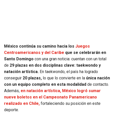
SEAHAWKS
PELICANS
BEARS
SPURS
LIONS
NUGGETS
México continúa su camino hacia los
Juegos
PACKERS
TIMBERWOLVES
Centroamericanos y del Caribe
que se celebrarán en
Santo Domingo
con una gran noticia: cuentan con un total
VIKINGS
THUNDER
de
29 plazas en dos disciplinas clave: taekwondo y
natación artística.
En taekwondo, el país ha logrado
FALCONS
TRAIL BLAZERS
conseguir
20 plazas,
lo que lo convierte en la
única nación
con un equipo completo en esta modalidad
de contacto.
PANTHERS
JAZZ
Además,
en natación artística, México logró sumar
nueve boletos en el Campeonato Panamericano
SAINTS
realizado en Chile,
fortaleciendo su posición en este
deporte.