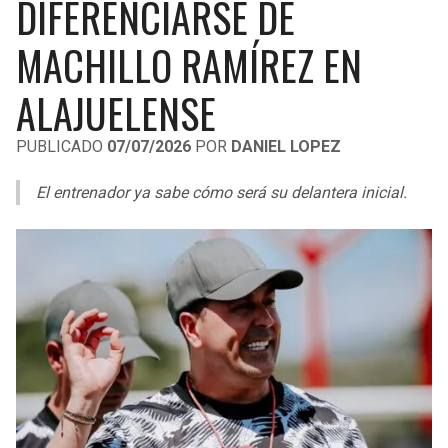
DIFERENCIARSE DE
LIGA DE EXPANSIÓN MX
UEFA EUROPA LEAGUE
MACHILLO RAMÍREZ EN
RAIDERS
CAVALIERS
LEAGUES CUP
UEFA CONFERENCE LEAGUE
ALAJUELENSE
MLS
CHARGERS
PISTONS
PUBLICADO
07/07/2026
POR
DANIEL LOPEZ
COPA LIBERTADORES
RAVENS
PACERS
El entrenador ya sabe cómo será su delantera inicial.
COPA SUDAMERICANA
BENGALS
BUCKS
LIGA BETPLAY
BROWNS
HAWKS
OTRAS LIGAS
STEELERS
HORNETS
TEXANS
HEAT
COLTS
MAGIC