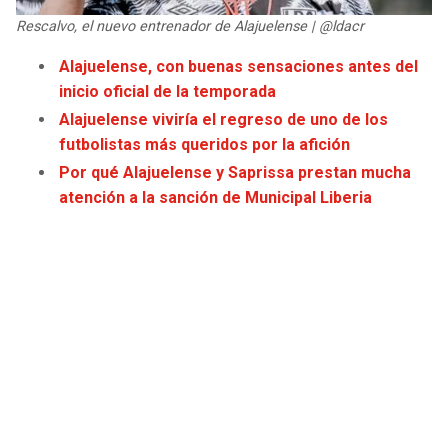
JAGUARS
WIZARDS
Rescalvo, el nuevo entrenador de Alajuelense | @ldacr
Alajuelense, con buenas sensaciones antes del
TITANS
WARRIORS
inicio oficial de la temporada
Alajuelense viviría el regreso de uno de los
COWBOYS
CLIPPERS
futbolistas más queridos por la afición
Por qué Alajuelense y Saprissa prestan mucha
GIANTS
LAKERS
atención a la sanción de Municipal Liberia
EAGLES
SUNS
COMMANDERS
KINGS
CARDINALS
MAVERICKS
RAMS
ROCKETS
49ERS
GRIZZLIES