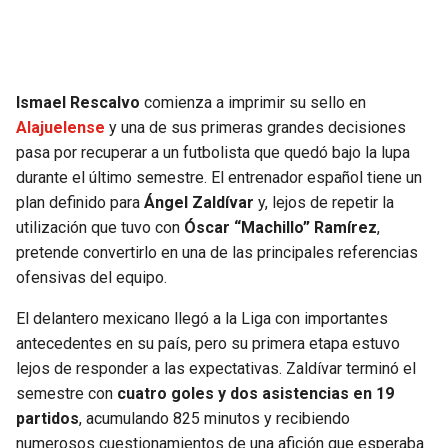
SEAHAWKS
PELICANS
BEARS
SPURS
Ismael Rescalvo
comienza a imprimir su sello en
Alajuelense
y una de sus primeras grandes decisiones
LIONS
NUGGETS
pasa por recuperar a un futbolista que quedó bajo la lupa
durante el último semestre. El entrenador español tiene un
PACKERS
TIMBERWOLVES
plan definido para
Ángel Zaldívar
y, lejos de repetir la
utilización que tuvo con
Óscar “Machillo” Ramírez
,
VIKINGS
THUNDER
pretende convertirlo en una de las principales referencias
ofensivas del equipo.
FALCONS
TRAIL BLAZERS
El delantero mexicano llegó a la Liga con importantes
antecedentes en su país, pero su primera etapa estuvo
PANTHERS
JAZZ
lejos de responder a las expectativas. Zaldívar terminó el
semestre con
cuatro goles y dos asistencias en 19
SAINTS
partidos
, acumulando 825 minutos y recibiendo
numerosos cuestionamientos de una afición que esperaba