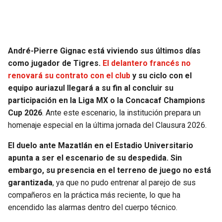
SEAHAWKS
PELICANS
BEARS
SPURS
André-Pierre Gignac está viviendo sus últimos días
como jugador de Tigres.
El delantero francés no
LIONS
NUGGETS
renovará su contrato con el club
y su ciclo con el
equipo auriazul llegará a su fin al concluir su
PACKERS
TIMBERWOLVES
participación en la Liga MX o la Concacaf Champions
Cup 2026
. Ante este escenario, la institución prepara un
VIKINGS
THUNDER
homenaje especial en la última jornada del Clausura 2026.
El duelo ante Mazatlán en el Estadio Universitario
FALCONS
TRAIL BLAZERS
apunta a ser el escenario de su despedida. Sin
embargo, su presencia en el terreno de juego no está
PANTHERS
JAZZ
garantizada
, ya que no pudo entrenar al parejo de sus
compañeros en la práctica más reciente, lo que ha
SAINTS
encendido las alarmas dentro del cuerpo técnico.