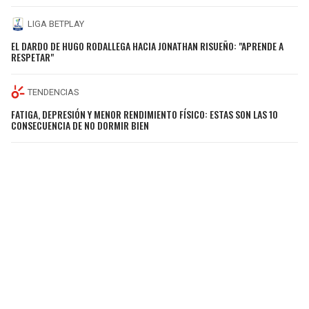
LIGA BETPLAY
EL DARDO DE HUGO RODALLEGA HACIA JONATHAN RISUEÑO: "APRENDE A
RESPETAR"
TENDENCIAS
FATIGA, DEPRESIÓN Y MENOR RENDIMIENTO FÍSICO: ESTAS SON LAS 10
CONSECUENCIA DE NO DORMIR BIEN