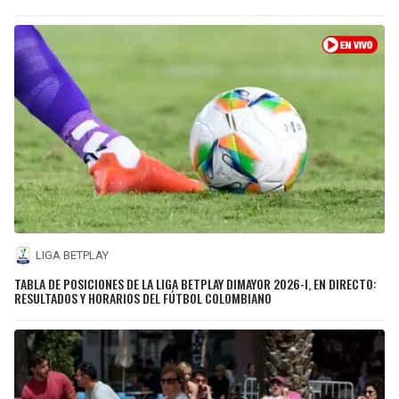
LIGA BETPLAY
TABLA DE POSICIONES DE LA LIGA BETPLAY DIMAYOR 2026-I, EN DIRECTO:
RESULTADOS Y HORARIOS DEL FÚTBOL COLOMBIANO