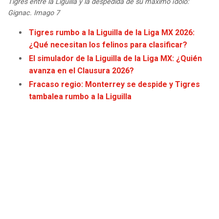
Tigres entre la Liguilla y la despedida de su máximo ídolo:
JAGUARS
WIZARDS
Gignac. Imago 7
Tigres rumbo a la Liguilla de la Liga MX 2026:
TITANS
WARRIORS
¿Qué necesitan los felinos para clasificar?
El simulador de la Liguilla de la Liga MX: ¿Quién
COWBOYS
CLIPPERS
avanza en el Clausura 2026?
Fracaso regio: Monterrey se despide y Tigres
GIANTS
LAKERS
tambalea rumbo a la Liguilla
EAGLES
SUNS
COMMANDERS
KINGS
CARDINALS
MAVERICKS
RAMS
ROCKETS
49ERS
GRIZZLIES