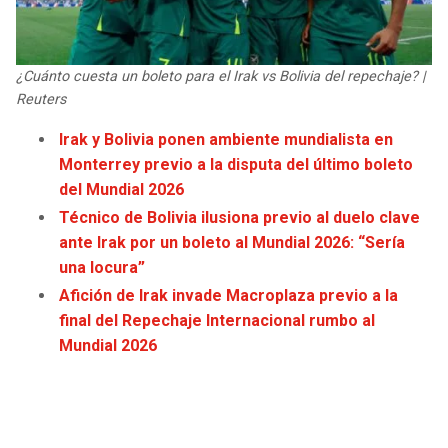
JAGUARS
WIZARDS
TITANS
WARRIORS
¿Cuánto cuesta un boleto para el Irak vs Bolivia del repechaje? |
Reuters
COWBOYS
CLIPPERS
Irak y Bolivia ponen ambiente mundialista en
Monterrey previo a la disputa del último boleto
GIANTS
LAKERS
del Mundial 2026
Técnico de Bolivia ilusiona previo al duelo clave
EAGLES
SUNS
ante Irak por un boleto al Mundial 2026: “Sería
una locura”
COMMANDERS
KINGS
Afición de Irak invade Macroplaza previo a la
final del Repechaje Internacional rumbo al
CARDINALS
MAVERICKS
Mundial 2026
RAMS
ROCKETS
49ERS
GRIZZLIES