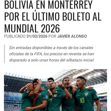
BOLIVIA EN MONTERREY
LIGA DE EXPANSIÓN MX
UEFA EUROPA LEAGUE
POR EL ÚLTIMO BOLETO AL
RAIDERS
CAVALIERS
LEAGUES CUP
UEFA CONFERENCE LEAGUE
MUNDIAL 2026
MLS
CHARGERS
PISTONS
PUBLICADO
31/03/2026
POR
JAVIER ALONSO
COPA LIBERTADORES
RAVENS
PACERS
Sin entradas disponibles a través de los canales
COPA SUDAMERICANA
BENGALS
BUCKS
oficiales de la FIFA, los precios en reventa se han
LIGA BETPLAY
disparado a solo unas horas del silbatazo inicial
BROWNS
HAWKS
OTRAS LIGAS
STEELERS
HORNETS
TEXANS
HEAT
COLTS
MAGIC