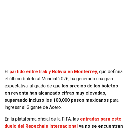
SEAHAWKS
PELICANS
BEARS
SPURS
LIONS
NUGGETS
PACKERS
TIMBERWOLVES
VIKINGS
THUNDER
El
partido entre Irak y Bolivia en Monterrey,
que definirá
el último boleto al Mundial 2026, ha generado una gran
FALCONS
TRAIL BLAZERS
expectativa, al grado de que
los precios de los boletos
en reventa han alcanzado cifras muy elevadas,
superando incluso los 100,000 pesos mexicanos
para
PANTHERS
JAZZ
ingresar al Gigante de Acero.
SAINTS
En la plataforma oficial de la FIFA, las
entradas para este
duelo del Repechaje Internacional
ya no se encuentran