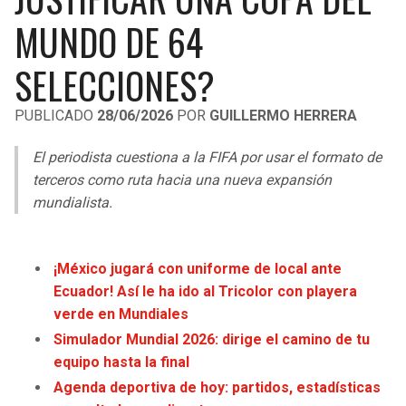
LIGA DE EXPANSIÓN MX
UEFA EUROPA LEAGUE
MUNDO DE 64
RAIDERS
CAVALIERS
LEAGUES CUP
UEFA CONFERENCE LEAGUE
SELECCIONES?
MLS
CHARGERS
PISTONS
PUBLICADO
28/06/2026
POR
GUILLERMO HERRERA
COPA LIBERTADORES
RAVENS
PACERS
El periodista cuestiona a la FIFA por usar el formato de
COPA SUDAMERICANA
terceros como ruta hacia una nueva expansión
BENGALS
BUCKS
mundialista.
LIGA BETPLAY
BROWNS
HAWKS
OTRAS LIGAS
¡México jugará con uniforme de local ante
STEELERS
HORNETS
Ecuador! Así le ha ido al Tricolor con playera
verde en Mundiales
TEXANS
HEAT
Simulador Mundial 2026: dirige el camino de tu
equipo hasta la final
COLTS
MAGIC
Agenda deportiva de hoy: partidos, estadísticas