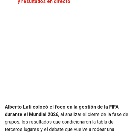
y resultados en directo
JAGUARS
WIZARDS
TITANS
WARRIORS
COWBOYS
CLIPPERS
GIANTS
LAKERS
EAGLES
SUNS
COMMANDERS
KINGS
CARDINALS
MAVERICKS
Alberto Lati colocó el foco en la gestión de la FIFA
durante el Mundial 2026
, al analizar el cierre de la fase de
RAMS
ROCKETS
grupos, los resultados que condicionaron la tabla de
terceros lugares y el debate que vuelve a rodear una
49ERS
GRIZZLIES