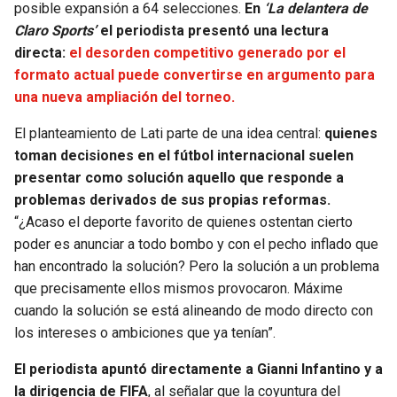
posible expansión a 64 selecciones.
En
‘La delantera de
Claro Sports’
el periodista presentó una lectura
SEAHAWKS
PELICANS
directa:
el desorden competitivo generado por el
formato actual puede convertirse en argumento para
BEARS
SPURS
una nueva ampliación del torneo.
LIONS
NUGGETS
El planteamiento de Lati parte de una idea central:
quienes
toman decisiones en el fútbol internacional suelen
PACKERS
TIMBERWOLVES
presentar como solución aquello que responde a
problemas derivados de sus propias reformas.
VIKINGS
THUNDER
“¿Acaso el deporte favorito de quienes ostentan cierto
poder es anunciar a todo bombo y con el pecho inflado que
FALCONS
TRAIL BLAZERS
han encontrado la solución? Pero la solución a un problema
que precisamente ellos mismos provocaron. Máxime
cuando la solución se está alineando de modo directo con
PANTHERS
JAZZ
los intereses o ambiciones que ya tenían”.
SAINTS
El periodista apuntó directamente a Gianni Infantino y a
la dirigencia de FIFA
, al señalar que la coyuntura del