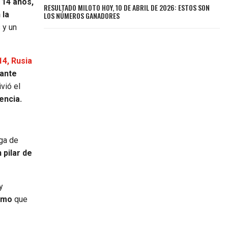
 14 años,
RESULTADO MILOTO HOY, 10 DE ABRIL DE 2026: ESTOS SON
 la
LOS NÚMEROS GANADORES
 y un
14, Rusia
 ante
ivió el
encia.
iga de
 pilar de
y
ismo
que