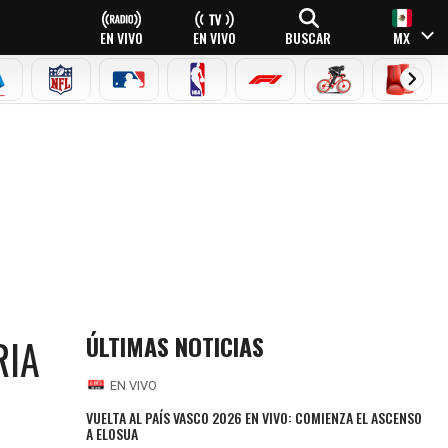
EN VIVO
EN VIVO
BUSCAR
MX
EAGUE
ERIE A
NFL
MLB
NBA
FÓRMULA 1
CICLISMO
BOXEO
ÚLTIMAS NOTICIAS
RIA
EN VIVO
VUELTA AL PAÍS VASCO 2026 EN VIVO: COMIENZA EL ASCENSO
A ELOSUA