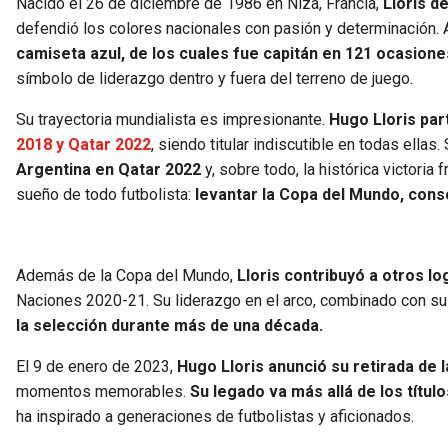
Nacido el 26 de diciembre de 1986 en Niza, Francia,
Lloris d
defendió los colores nacionales con pasión y determinación. A 
camiseta azul, de los cuales fue capitán en 121 ocasione
símbolo de liderazgo dentro y fuera del terreno de juego.
Su trayectoria mundialista es impresionante.
Hugo Lloris par
2018 y Qatar 2022
, siendo titular indiscutible en todas ella
Argentina en Qatar 2022
y, sobre todo, la histórica victoria 
sueño de todo futbolista:
levantar la Copa del Mundo, conso
Además de la Copa del Mundo,
Lloris contribuyó a otros l
Naciones 2020-21. Su liderazgo en el arco, combinado con su 
la selección durante más de una década.
El 9 de enero de 2023,
Hugo Lloris anunció su retirada de l
momentos memorables.
Su legado va más allá de los títu
ha inspirado a generaciones de futbolistas y aficionados.