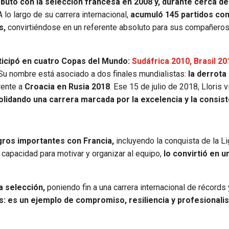
ebutó con la selección francesa en 2008 y, durante cerca de
lo largo de su carrera internacional,
acumuló 145 partidos con
s,
convirtiéndose en un referente absoluto para sus compañeros
ticipó en cuatro Copas del Mundo:
Sudáfrica 2010, Brasil 20
s. Su nombre está asociado a dos finales mundialistas:
la derrota
frente a
Croacia en Rusia 2018
. Ese 15 de julio de 2018, Lloris v
lidando una carrera marcada por la excelencia y la consist
ogros importantes con Francia,
incluyendo la conquista de la L
capacidad para motivar y organizar al equipo,
lo convirtió en un
a selección,
poniendo fin a una carrera internacional de récords 
los: es un ejemplo de compromiso, resiliencia y profesional