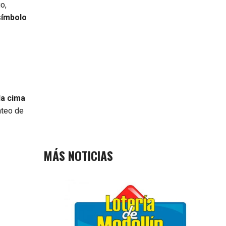
o,
símbolo
la cima
nteo de
MÁS NOTICIAS