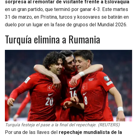
sorpresa al remontar de visitante frente a Eslovaquia
en un gran partido, que terminó por ganar 4-3. Este martes
SEAHAWKS
PELICANS
31 de marzo, en Pristina, turcos y kosovares se batirán en
duelo por un lugar en la fase de grupos del Mundial 2026.
BEARS
SPURS
Turquía elimina a Rumania
LIONS
NUGGETS
PACKERS
TIMBERWOLVES
VIKINGS
THUNDER
FALCONS
TRAIL BLAZERS
PANTHERS
JAZZ
SAINTS
Turquía festeja el pase a la final del repechaje. (REUTERS)
Por una de las llaves del
repechaje mundialista de la