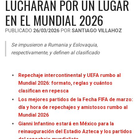
LUCHARÁN POR UN LUGAR
LIGA DE EXPANSIÓN MX
UEFA EUROPA LEAGUE
EN EL MUNDIAL 2026
RAIDERS
CAVALIERS
LEAGUES CUP
UEFA CONFERENCE LEAGUE
PUBLICADO
26/03/2026
POR
SANTIAGO VILLAHOZ
MLS
CHARGERS
PISTONS
Se impusieron a Rumania y Eslovaquia,
COPA LIBERTADORES
RAVENS
PACERS
respectivamente, y definen al clasificado
COPA SUDAMERICANA
BENGALS
BUCKS
LIGA BETPLAY
Repechaje intercontinental y UEFA rumbo al
BROWNS
HAWKS
Mundial 2026: formato, reglas y cuántos
OTRAS LIGAS
clasifican en repesca
STEELERS
HORNETS
Los mejores partidos de la Fecha FIFA de marzo:
día y hora de repechajes y amistosos rumbo al
TEXANS
HEAT
Mundial 2026
Gianni Infantino estará en México para la
COLTS
MAGIC
reinauguración del Estadio Azteca y los partidos