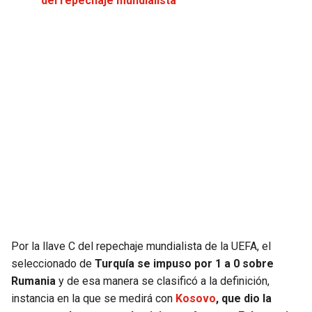
del repechaje mundialista
JAGUARS
WIZARDS
TITANS
WARRIORS
COWBOYS
CLIPPERS
GIANTS
LAKERS
EAGLES
SUNS
COMMANDERS
KINGS
CARDINALS
MAVERICKS
Por la llave C del repechaje mundialista de la UEFA, el
seleccionado de
Turquía se impuso por 1 a 0 sobre
RAMS
ROCKETS
Rumania
y de esa manera se clasificó a la definición,
instancia en la que se medirá con
Kosovo
, que dio la
49ERS
GRIZZLIES