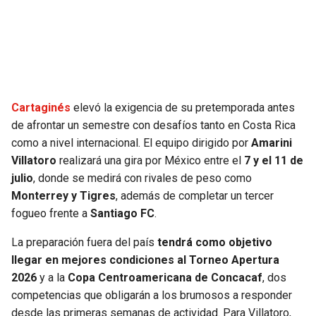
SEAHAWKS
PELICANS
BEARS
SPURS
LIONS
NUGGETS
Cartaginés
elevó la exigencia de su pretemporada antes
de afrontar un semestre con desafíos tanto en Costa Rica
PACKERS
TIMBERWOLVES
como a nivel internacional. El equipo dirigido por
Amarini
Villatoro
realizará una gira por México entre el
7 y el 11 de
VIKINGS
THUNDER
julio
, donde se medirá con rivales de peso como
Monterrey y Tigres
, además de completar un tercer
FALCONS
TRAIL BLAZERS
fogueo frente a
Santiago FC
.
La preparación fuera del país
tendrá como objetivo
PANTHERS
JAZZ
llegar en mejores condiciones al Torneo Apertura
2026
y a la
Copa Centroamericana de Concacaf
, dos
SAINTS
competencias que obligarán a los brumosos a responder
desde las primeras semanas de actividad. Para Villatoro,