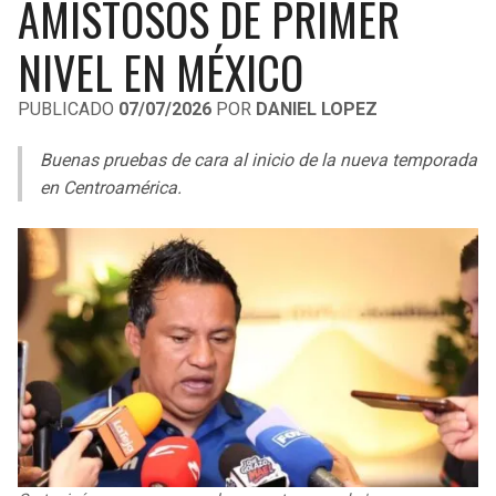
AMISTOSOS DE PRIMER
LIGA DE EXPANSIÓN MX
UEFA EUROPA LEAGUE
NIVEL EN MÉXICO
RAIDERS
CAVALIERS
LEAGUES CUP
UEFA CONFERENCE LEAGUE
PUBLICADO
07/07/2026
POR
DANIEL LOPEZ
MLS
CHARGERS
PISTONS
Buenas pruebas de cara al inicio de la nueva temporada
COPA LIBERTADORES
RAVENS
PACERS
en Centroamérica.
COPA SUDAMERICANA
BENGALS
BUCKS
LIGA BETPLAY
BROWNS
HAWKS
OTRAS LIGAS
STEELERS
HORNETS
TEXANS
HEAT
COLTS
MAGIC