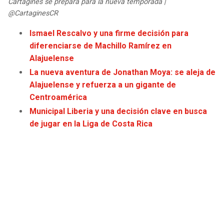
Cartaginés se prepara para la nueva temporada |
JAGUARS
WIZARDS
@CartaginesCR
Ismael Rescalvo y una firme decisión para
TITANS
WARRIORS
diferenciarse de Machillo Ramírez en
Alajuelense
COWBOYS
CLIPPERS
La nueva aventura de Jonathan Moya: se aleja de
Alajuelense y refuerza a un gigante de
GIANTS
LAKERS
Centroamérica
Municipal Liberia y una decisión clave en busca
EAGLES
SUNS
de jugar en la Liga de Costa Rica
COMMANDERS
KINGS
CARDINALS
MAVERICKS
RAMS
ROCKETS
49ERS
GRIZZLIES