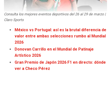
JAGUARS
WIZARDS
Consulta los mejores eventos deportivos del 26 al 29 de marzo |
TITANS
WARRIORS
Claro Sports
México vs Portugal: así es la brutal diferencia de
COWBOYS
CLIPPERS
valor entre ambas selecciones rumbo al Mundial
2026
GIANTS
LAKERS
Donovan Carrillo en el Mundial de Patinaje
Artístico 2026
EAGLES
SUNS
Gran Premio de Japón 2026 F1 en directo: dónde
ver a Checo Pérez
COMMANDERS
KINGS
CARDINALS
MAVERICKS
RAMS
ROCKETS
49ERS
GRIZZLIES