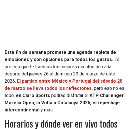
SEAHAWKS
PELICANS
BEARS
SPURS
LIONS
NUGGETS
Este fin de semana promete una agenda repleta de
PACKERS
TIMBERWOLVES
emociones y con opciones para todos los gustos.
Es
por eso que te traemos los mejores eventos de cada
VIKINGS
THUNDER
deporte del jueves 26 al domingo 29 de marzo de este
2026.
El partido entre México y Portugal del sábado 28
FALCONS
TRAIL BLAZERS
de marzo se lleva todos los reflectores,
pero eso no es
todo,
en Claro Sports
podrás disfrutar el
ATP Challenger
PANTHERS
JAZZ
Morelia Open, la Volta a Catalunya 2026, el repechaje
intercontinental
y más.
SAINTS
Horarios y dónde ver en vivo todos