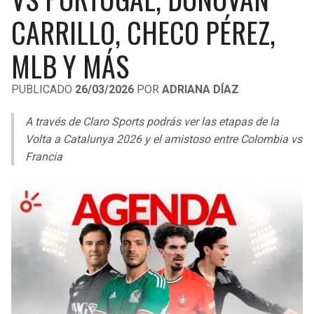
LIGA DE EXPANSIÓN MX
UEFA EUROPA LEAGUE
CARRILLO, CHECO PÉREZ,
RAIDERS
CAVALIERS
LEAGUES CUP
UEFA CONFERENCE LEAGUE
MLB Y MÁS
MLS
CHARGERS
PISTONS
PUBLICADO
26/03/2026
POR
ADRIANA DÍAZ
COPA LIBERTADORES
RAVENS
PACERS
A través de Claro Sports podrás ver las etapas de la
COPA SUDAMERICANA
Volta a Catalunya 2026 y el amistoso entre Colombia vs
BENGALS
BUCKS
Francia
LIGA BETPLAY
BROWNS
HAWKS
OTRAS LIGAS
STEELERS
HORNETS
TEXANS
HEAT
COLTS
MAGIC