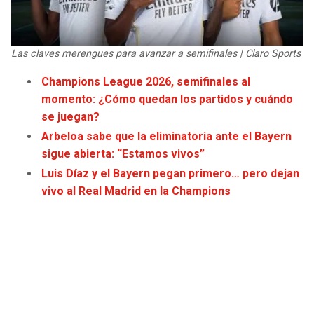
JAGUARS
WIZARDS
TITANS
WARRIORS
Las claves merengues para avanzar a semifinales | Claro Sports
Champions League 2026, semifinales al
COWBOYS
CLIPPERS
momento: ¿Cómo quedan los partidos y cuándo
se juegan?
GIANTS
LAKERS
Arbeloa sabe que la eliminatoria ante el Bayern
sigue abierta: “Estamos vivos”
EAGLES
SUNS
Luis Díaz y el Bayern pegan primero… pero dejan
vivo al Real Madrid en la Champions
COMMANDERS
KINGS
CARDINALS
MAVERICKS
RAMS
ROCKETS
49ERS
GRIZZLIES