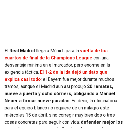
SEAHAWKS
PELICANS
BEARS
SPURS
LIONS
NUGGETS
El
Real Madrid
llega a Múnich para la
vuelta de los
PACKERS
TIMBERWOLVES
cuartos de final de la Champions League
con una
desventaja mínima en el marcador, pero enorme en la
VIKINGS
THUNDER
exigencia táctica.
El 1-2 de la ida dejó un dato que
explica casi todo
: el Bayern fue mejor durante muchos
FALCONS
TRAIL BLAZERS
tramos, aunque el Madrid aun así produjo
20 remates,
nueve a puerta y ocho córners, obligando a Manuel
PANTHERS
JAZZ
Neuer a firmar nueve paradas
. Es decir, la eliminatoria
para el equipo blanco no requiere de un milagro este
miércoles 15 de abril, sino corregir muy bien dos o tres
SAINTS
cosas concretas para seguir con vida:
defender mejor los