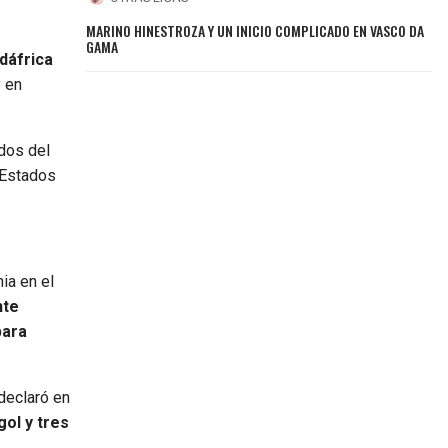
MARINO HINESTROZA Y UN INICIO COMPLICADO EN VASCO DA
GAMA
dáfrica
y en
idos del
 Estados
ia en el
nte
para
 declaró en
gol y tres