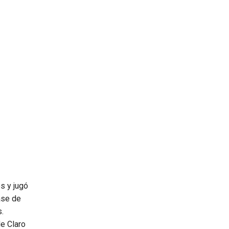
s y jugó
ase de
.
de Claro