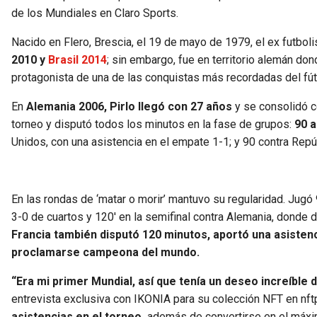
de los Mundiales en Claro Sports.
Nacido en Flero, Brescia, el 19 de mayo de 1979, el ex futboli
2010 y
Brasil 2014
; sin embargo, fue en territorio alemán don
protagonista de una de las conquistas más recordadas del fútb
En
Alemania 2006, Pirlo llegó con 27 años
y se consolidó co
torneo y disputó todos los minutos en la fase de grupos:
90 a
Unidos, con una asistencia en el empate 1-1; y 90 contra Repúb
En las rondas de ‘matar o morir’ mantuvo su regularidad. Jugó 
3-0 de cuartos y 120′ en la semifinal contra Alemania, donde d
Francia también disputó 120 minutos, aportó una asistencia
proclamarse campeona del mundo.
“Era mi primer Mundial, así que tenía un deseo increíble
entrevista exclusiva con IKONIA para su colección NFT en nftp
asistencias en el torneo,
además de convertirse en el máxim