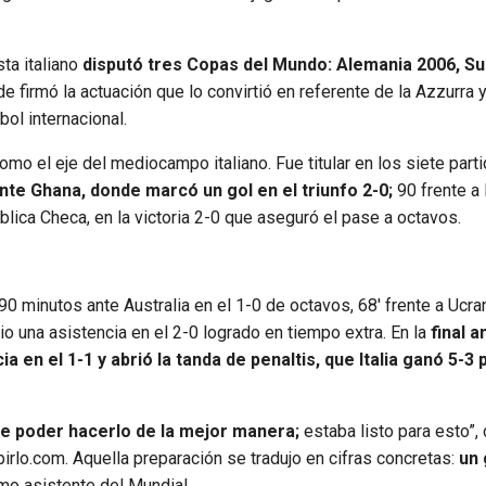
sta italiano
disputó tres Copas del Mundo: Alemania 2006, Su
de firmó la actuación que lo convirtió en referente de la Azzurra 
ol internacional.
mo el eje del mediocampo italiano. Fue titular en los siete part
nte Ghana, donde marcó un gol en el triunfo 2-0;
90 frente a
lica Checa, en la victoria 2-0 que aseguró el pase a octavos.
90 minutos ante Australia en el 1-0 de octavos, 68′ frente a Ucran
io una asistencia en el 2-0 logrado en tiempo extra. En la
final a
 en el 1-1 y abrió la tanda de penaltis, que Italia ganó 5-3 
 de poder hacerlo de la mejor manera;
estaba listo para esto”,
irlo.com. Aquella preparación se tradujo en cifras concretas:
un 
o asistente del Mundial.