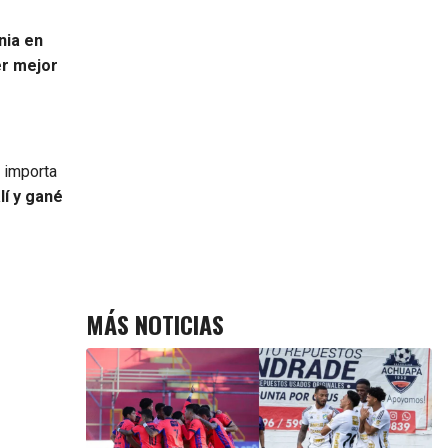
nia en
er mejor
 importa
lí y gané
MÁS NOTICIAS