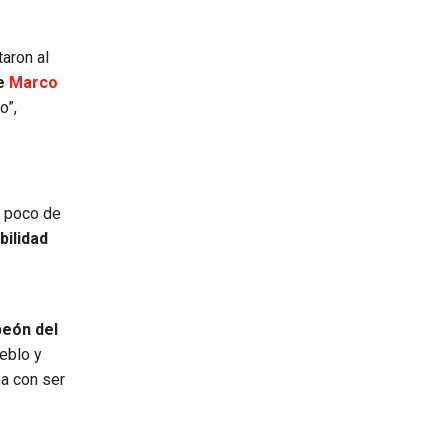
taron al
de
Marco
o”,
 poco de
bilidad
eón del
ueblo y
ña con ser