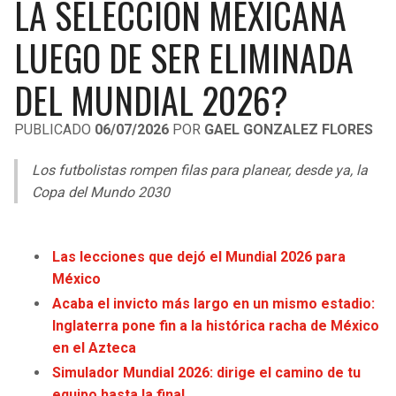
LA SELECCIÓN MEXICANA
LIGA DE EXPANSIÓN MX
UEFA EUROPA LEAGUE
LUEGO DE SER ELIMINADA
RAIDERS
CAVALIERS
LEAGUES CUP
UEFA CONFERENCE LEAGUE
DEL MUNDIAL 2026?
MLS
CHARGERS
PISTONS
PUBLICADO
06/07/2026
POR
GAEL GONZALEZ FLORES
COPA LIBERTADORES
RAVENS
PACERS
Los futbolistas rompen filas para planear, desde ya, la
COPA SUDAMERICANA
BENGALS
BUCKS
Copa del Mundo 2030
LIGA BETPLAY
BROWNS
HAWKS
OTRAS LIGAS
Las lecciones que dejó el Mundial 2026 para
STEELERS
HORNETS
México
Acaba el invicto más largo en un mismo estadio:
TEXANS
HEAT
Inglaterra pone fin a la histórica racha de México
en el Azteca
COLTS
MAGIC
Simulador Mundial 2026: dirige el camino de tu
equipo hasta la final