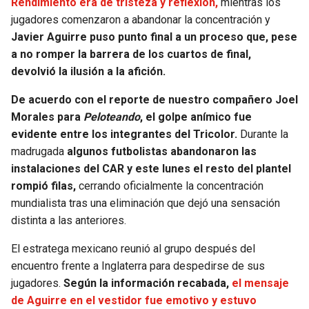
Rendimiento era de tristeza y reflexión,
mientras los
jugadores comenzaron a abandonar la concentración y
SEAHAWKS
PELICANS
Javier Aguirre puso punto final a un proceso que, pese
a no romper la barrera de los cuartos de final,
BEARS
SPURS
devolvió la ilusión a la afición.
LIONS
NUGGETS
De acuerdo con el reporte de nuestro compañero Joel
Morales para
Peloteando
, el golpe anímico fue
evidente entre los integrantes del Tricolor.
Durante la
PACKERS
TIMBERWOLVES
madrugada
algunos futbolistas abandonaron las
instalaciones del CAR y este lunes el resto del plantel
VIKINGS
THUNDER
rompió filas,
cerrando oficialmente la concentración
mundialista tras una eliminación que dejó una sensación
FALCONS
TRAIL BLAZERS
distinta a las anteriores.
PANTHERS
JAZZ
El estratega mexicano reunió al grupo después del
encuentro frente a Inglaterra para despedirse de sus
SAINTS
jugadores.
Según la información recabada,
el mensaje
de Aguirre en el vestidor fue emotivo y estuvo