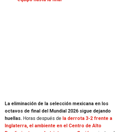
JAGUARS
WIZARDS
TITANS
WARRIORS
COWBOYS
CLIPPERS
GIANTS
LAKERS
EAGLES
SUNS
COMMANDERS
KINGS
CARDINALS
MAVERICKS
La eliminación de la selección mexicana en los
octavos de final del Mundial 2026 sigue dejando
RAMS
ROCKETS
huellas.
Horas después de
la derrota 3-2 frente a
Inglaterra, el ambiente en el Centro de Alto
49ERS
GRIZZLIES