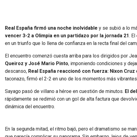
Real España firmó una noche inolvidable
y se subió a lo má
vencer 3-2 a Olimpia en un partidazo por la jornada 21
. E
en un triunfo que lo llena de confianza en la recta final del ca
El encuentro comenzó cuesta arriba para los dirigidos por J
Queiroz y José Mario Pinto
, imponiendo condiciones y dejan
descanso,
Real España reaccionó con fuerza: Nixon Cruz 
taconazo, firmó el 2-2 en uno de los momentos más vibrantes 
Sayago pasó de villano a héroe en cuestión de minutos.
El de
rápidamente se redimió con un gol de alta factura que devolvi
dinámica del encuentro.
En la segunda mitad, el ritmo bajó, pero el dramatismo se ma
que parecía complicar su panorama. Sin embargo, lejos de venir