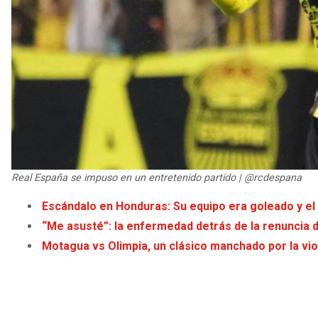
Real España se impuso en un entretenido partido | @rcdespana
Escándalo en Honduras: Su equipo era goleado y el 
“Me asusté”: la enfermedad detrás de la renuncia
Motagua vs Olimpia, un clásico manchado por la vio