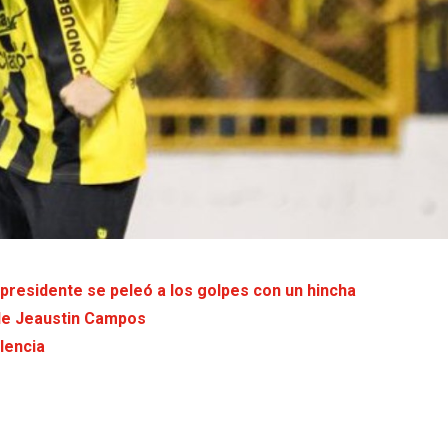
presidente se peleó a los golpes con un hincha
 de Jeaustin Campos
lencia