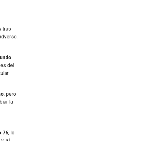
 tras
 adverso,
cundo
tes del
ular
ño
, pero
iar la
o 76
, lo
 y,
al