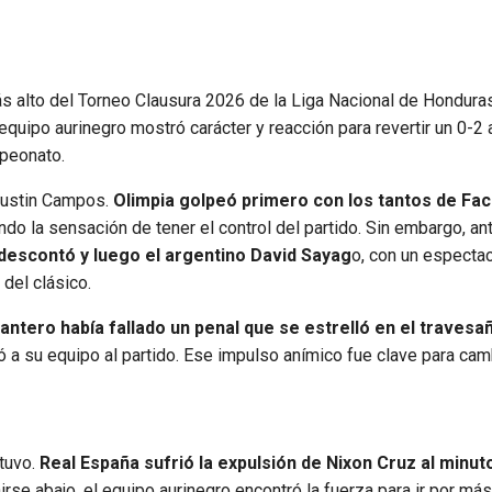
s alto del Torneo Clausura 2026 de la Liga Nacional de Honduras
l equipo aurinegro mostró carácter y reacción para revertir un 0-2
mpeonato.
eaustin Campos.
Olimpia golpeó primero con los tantos de Fa
do la sensación de tener el control del partido. Sin embargo, an
descontó y luego el argentino David Sayag
o, con un espectac
del clásico.
lantero había fallado un penal que se estrelló en el travesa
ó a su equipo al partido. Ese impulso anímico fue clave para camb
ntuvo.
Real España sufrió la expulsión de Nixon Cruz al minut
se abajo, el equipo aurinegro encontró la fuerza para ir por más