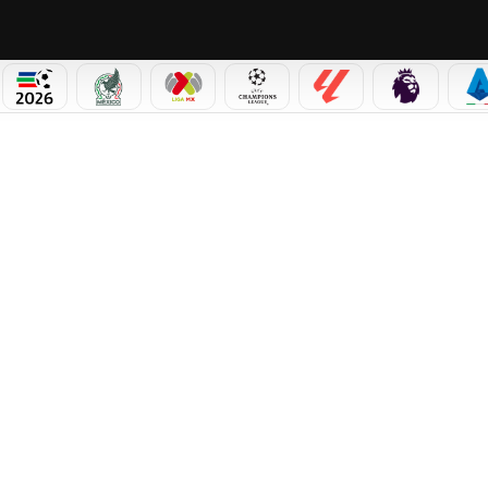
PICOS
MUNDIAL 2026
SELECCIÓN MEXICANA
LIGA MX
CHAMPIONS LEAGUE
LALIGA
PREMIER L
S
NTA A OLIMPIA Y SE ILUSIONA