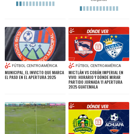
JAGUARS
WIZARDS
TITANS
WARRIORS
COWBOYS
CLIPPERS
GIANTS
LAKERS
FÚTBOL CENTROAMÉRICA
FÚTBOL CENTROAMÉRICA
EAGLES
SUNS
MUNICIPAL, EL INVICTO QUE MARCA
MICTLÁN VS COBÁN IMPERIAL EN
EL PASO EN EL APERTURA 2025
VIVO: HORARIO Y DÓNDE MIRAR
PARTIDO JORNADA 11 APERTURA
COMMANDERS
KINGS
2025 GUATEMALA
CARDINALS
MAVERICKS
RAMS
ROCKETS
49ERS
GRIZZLIES