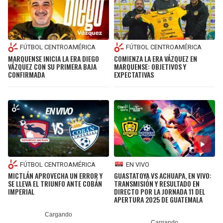
LIGA DE EXPANSIÓN MX
UEFA EUROPA LEAGUE
RAIDERS
CAVALIERS
LEAGUES CUP
UEFA CONFERENCE LEAGUE
FÚTBOL CENTROAMÉRICA
FÚTBOL CENTROAMÉRICA
MLS
CHARGERS
PISTONS
MARQUENSE INICIA LA ERA DIEGO
COMIENZA LA ERA VÁZQUEZ EN
VÁZQUEZ CON SU PRIMERA BAJA
MARQUENSE: OBJETIVOS Y
COPA LIBERTADORES
CONFIRMADA
EXPECTATIVAS
RAVENS
PACERS
COPA SUDAMERICANA
BENGALS
BUCKS
LIGA BETPLAY
BROWNS
HAWKS
OTRAS LIGAS
STEELERS
HORNETS
FÚTBOL CENTROAMÉRICA
EN VIVO
MICTLÁN APROVECHA UN ERROR Y
GUASTATOYA VS ACHUAPA, EN VIVO:
TEXANS
HEAT
SE LLEVA EL TRIUNFO ANTE COBÁN
TRANSMISIÓN Y RESULTADO EN
IMPERIAL
DIRECTO POR LA JORNADA 11 DEL
APERTURA 2025 DE GUATEMALA
COLTS
MAGIC