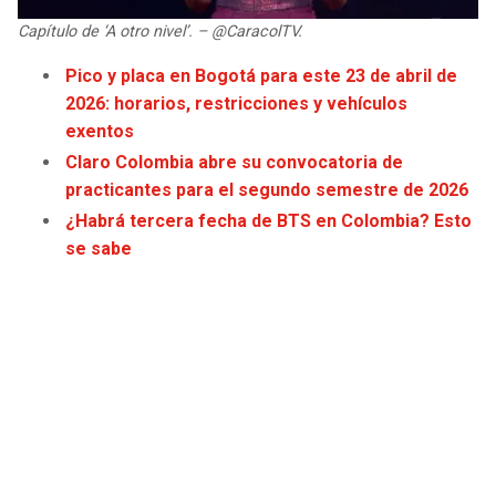
JAGUARS
WIZARDS
Capítulo de ‘A otro nivel’. – @CaracolTV.
Pico y placa en Bogotá para este 23 de abril de
TITANS
WARRIORS
2026: horarios, restricciones y vehículos
exentos
COWBOYS
CLIPPERS
Claro Colombia abre su convocatoria de
practicantes para el segundo semestre de 2026
GIANTS
LAKERS
¿Habrá tercera fecha de BTS en Colombia? Esto
se sabe
EAGLES
SUNS
COMMANDERS
KINGS
CARDINALS
MAVERICKS
RAMS
ROCKETS
49ERS
GRIZZLIES