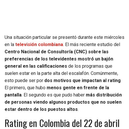
SEAHAWKS
PELICANS
BEARS
SPURS
Una situación particular se presentó durante este miércoles
LIONS
NUGGETS
en la
televisión colombiana
. El más reciente estudio del
Centro Nacional de Consultoría (CNC) sobre las
PACKERS
TIMBERWOLVES
preferencias de los televidentes mostró un bajón
general en las calificaciones
de los programas que
VIKINGS
THUNDER
suelen estar en la parte alta del escalafón. Comúnmente,
esto puede ser por
dos motivos que impactan al rating
.
FALCONS
TRAIL BLAZERS
El primero, que hubo
menos gente en frente de la
pantalla
. El segundo es que pudo haber
más distribución
PANTHERS
JAZZ
de personas viendo algunos productos que no suelen
estar dentro de los puestos altos
.
SAINTS
Rating en Colombia del 22 de abril