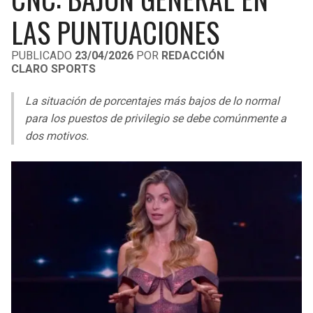
LIGA DE EXPANSIÓN MX
UEFA EUROPA LEAGUE
LAS PUNTUACIONES
RAIDERS
CAVALIERS
LEAGUES CUP
UEFA CONFERENCE LEAGUE
PUBLICADO
23/04/2026
POR
REDACCIÓN
CLARO SPORTS
MLS
CHARGERS
PISTONS
La situación de porcentajes más bajos de lo normal
COPA LIBERTADORES
RAVENS
PACERS
para los puestos de privilegio se debe comúnmente a
COPA SUDAMERICANA
dos motivos.
BENGALS
BUCKS
LIGA BETPLAY
BROWNS
HAWKS
OTRAS LIGAS
STEELERS
HORNETS
TEXANS
HEAT
COLTS
MAGIC