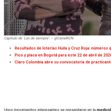
Capítulo de ‘Las de siempre’. – @CanalRCN.
Resultados de loterías Huila y Cruz Roja: números 
Pico y placa en Bogotá para este 22 de abril de 202
Claro Colombia abre su convocatoria de practican
Unos movimientos interesantes se presentaron en la
medició