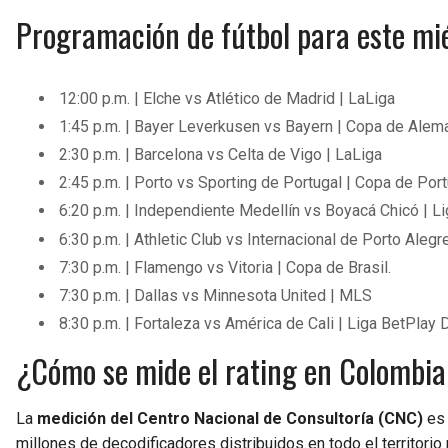
Programación de fútbol para este mié
12:00 p.m. | Elche vs Atlético de Madrid | LaLiga
1:45 p.m. | Bayer Leverkusen vs Bayern | Copa de Alema
2:30 p.m. | Barcelona vs Celta de Vigo | LaLiga
2:45 p.m. | Porto vs Sporting de Portugal | Copa de Port
6:20 p.m. | Independiente Medellín vs Boyacá Chicó | L
6:30 p.m. | Athletic Club vs Internacional de Porto Alegr
7:30 p.m. | Flamengo vs Vitoria | Copa de Brasil.
7:30 p.m. | Dallas vs Minnesota United | MLS
8:30 p.m. | Fortaleza vs América de Cali | Liga BetPlay 
¿Cómo se mide el rating en Colombia
La
medición del Centro Nacional de Consultoría (CNC)
es 
millones de decodificadores distribuidos en todo el territorio