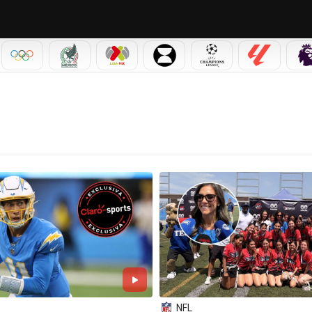
IAL 2026
OLÍMPICOS
SELECCIÓN MEXICANA
LIGA MX
LEAGUES CUP
CHAMPIONS LEAGUE
LALIGA
NFL