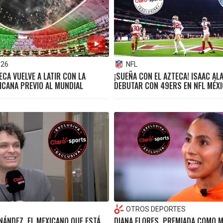
026
NFL
ECA VUELVE A LATIR CON LA
¡SUEÑA CON EL AZTECA! ISAAC A
ICANA PREVIO AL MUNDIAL
DEBUTAR CON 49ERS EN NFL MÉX
OTROS DEPORTES
NÁNDEZ, EL MEXICANO QUE ESTÁ
DIANA FLORES, PREMIADA COMO M