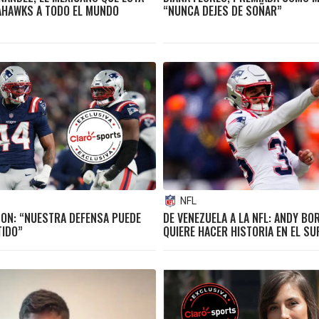
AHAWKS A TODO EL MUNDO
“NUNCA DEJES DE SOÑAR”
NFL
SON: “NUESTRA DEFENSA PUEDE
DE VENEZUELA A LA NFL: ANDY BO
TIDO”
QUIERE HACER HISTORIA EN EL S