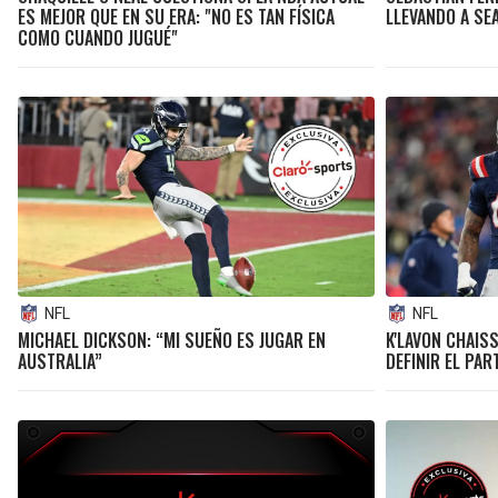
ES MEJOR QUE EN SU ERA: "NO ES TAN FÍSICA
LLEVANDO A SE
COMO CUANDO JUGUÉ"
NFL
NFL
MICHAEL DICKSON: “MI SUEÑO ES JUGAR EN
K'LAVON CHAIS
AUSTRALIA”
DEFINIR EL PAR