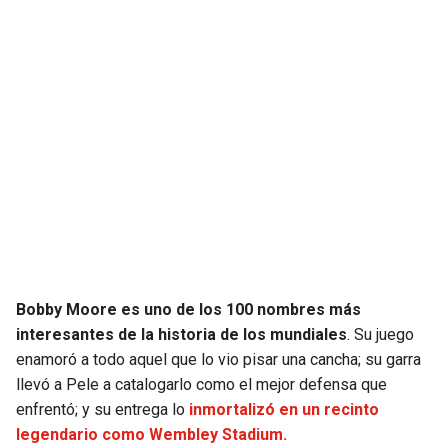
JAGUARS
WIZARDS
TITANS
WARRIORS
COWBOYS
CLIPPERS
GIANTS
LAKERS
EAGLES
SUNS
COMMANDERS
KINGS
Bobby Moore es uno de los 100 nombres más
CARDINALS
MAVERICKS
interesantes de la historia de los mundiales
. Su juego
enamoró a todo aquel que lo vio pisar una cancha; su garra
RAMS
ROCKETS
llevó a Pele a catalogarlo como el mejor defensa que
enfrentó; y su entrega lo
inmortalizó en un recinto
legendario como Wembley Stadium.
49ERS
GRIZZLIES