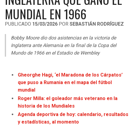
LIGA DE EXPANSIÓN MX
UEFA EUROPA LEAGUE
MUNDIAL EN 1966
RAIDERS
CAVALIERS
LEAGUES CUP
UEFA CONFERENCE LEAGUE
PUBLICADO
15/03/2026
POR
SEBASTIÁN RODRÍGUEZ
MLS
CHARGERS
PISTONS
Bobby Moore dio dos asistencias en la victoria de
COPA LIBERTADORES
Inglaterra ante Alemania en la final de la Copa del
RAVENS
PACERS
Mundo de 1966 en el Estadio de Wembley
COPA SUDAMERICANA
BENGALS
BUCKS
LIGA BETPLAY
Gheorghe Hagi, ‘el Maradona de los Cárpatos’
BROWNS
HAWKS
que puso a Rumania en el mapa del fútbol
OTRAS LIGAS
mundial
STEELERS
HORNETS
Roger Milla: el goleador más veterano en la
historia de los Mundiales
TEXANS
HEAT
Agenda deportiva de hoy: calendario, resultados
y estadísticas, al momento
COLTS
MAGIC