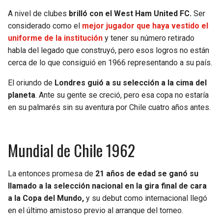
A nivel de clubes
brilló con el West Ham United FC.
Ser
SEAHAWKS
PELICANS
considerado como el
mejor jugador que haya vestido el
uniforme de la institución
y tener su número retirado
BEARS
SPURS
habla del legado que construyó, pero esos logros no están
cerca de lo que consiguió en 1966 representando a su país.
LIONS
NUGGETS
El oriundo de
Londres guió a su selección a la cima del
planeta
. Ante su gente se creció, pero esa copa no estaría
PACKERS
TIMBERWOLVES
en su palmarés sin su aventura por Chile cuatro años antes.
VIKINGS
THUNDER
Mundial de Chile 1962
FALCONS
TRAIL BLAZERS
PANTHERS
JAZZ
La entonces promesa de
21 años de edad se ganó su
llamado a la selección nacional en la gira final de cara
SAINTS
a la Copa del Mundo,
y su debut como internacional llegó
en el último amistoso previo al arranque del torneo.